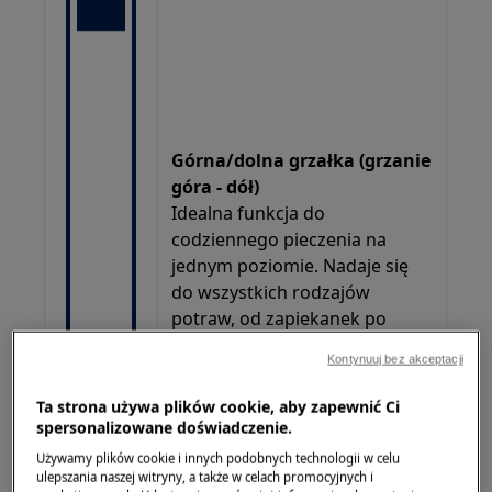
Górna/dolna grzałka (grzanie
góra - dół)
Idealna funkcja do
codziennego pieczenia na
jednym poziomie. Nadaje się
do wszystkich rodzajów
potraw, od zapiekanek po
wypieki.
Kontynuuj bez akceptacji
Zalecane użycie:
Używaj tylko jednego poziomu,
Ta strona używa plików cookie, aby zapewnić Ci
aby ciepło rozprowadzało się
spersonalizowane doświadczenie.
równomiernie nad i pod
Używamy plików cookie i innych podobnych technologii w celu
naczyniem. Dodatkowe blachy i
ulepszania naszej witryny, a także w celach promocyjnych i