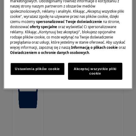
marketingowych. Udostępniamy również informacje o korzystaniu z
brytfanny blokowałby ciepłe
naszej strony naszym partnerom z obszarów mediów
powietrze.
społecznościowych, reklamy i analityki. Klikając „Akceptuj wszystkie pliki
cookie", wyrażasz zgodę na używanie przez nas plików cookie, dzięki
czemu możemy
spersonalizować Twoje doświadczenie
na stronie,
dostosować
oferty specjalne
oraz wyświetlać Ci spersonalizowane
reklamy. Klikając „Kontynuuj bez akceptacji", blokujesz opcjonalne
rodzaje plików cookie, co może wpłynąć na Twoje doświadczenie
przeglądania oraz usługi, które jesteśmy w stanie oferować. Aby uzyskać
więcej informacji, zapoznaj się z naszą
Informacją o plikach cookie
oraz
Oświadczeniem o ochronie danych osobowych
.
Ustawienia plików cookie
Akceptuj wszystkie pliki
cookie