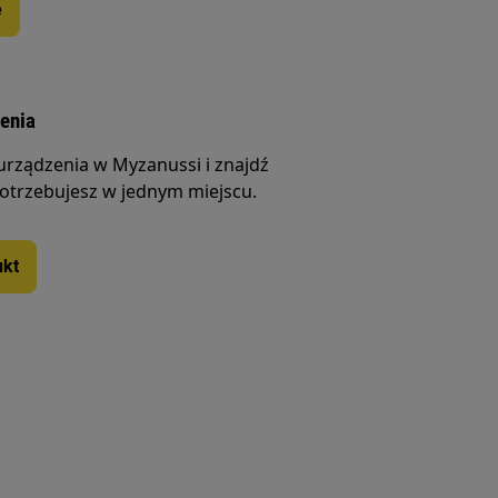
ę
zenia
 urządzenia w Myzanussi i znajdź
otrzebujesz w jednym miejscu.
ukt