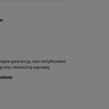
a:
objęte gwarancją, nasi certyfikowani
agnozę i skuteczną naprawę.
ządzenia