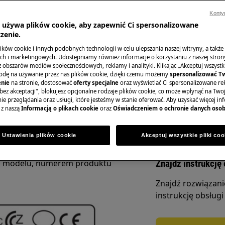
Konty
a używa plików cookie, aby zapewnić Ci spersonalizowane
ctrolux
zenie.
Zamów wizytę se
ków cookie i innych podobnych technologii w celu ulepszania naszej witryny, a także
h i marketingowych. Udostępniamy również informacje o korzystaniu z naszej stro
obszarów mediów społecznościowych, reklamy i analityki. Klikając „Akceptuj wszystkie
W celu zgłoszenia
znamionowej, takich jak numer
odę na używanie przez nas plików cookie, dzięki czemu możemy
spersonalizować T
do strony Serwis.
nie
na stronie, dostosować
oferty specjalne
oraz wyświetlać Ci spersonalizowane rek
aktu z
.
Biurem Obsługi Klienta Electrolux
bez akceptacji", blokujesz opcjonalne rodzaje plików cookie, co może wpłynąć na Two
sługę Twojego zgłoszenia lub
e przeglądania oraz usługi, które jesteśmy w stanie oferować. Aby uzyskać więcej inf
 z naszą
Informacją o plikach cookie
oraz
Oświadczeniem o ochronie danych oso
Zarezerwuj serw
towanie następujących informacji.
Ustawienia plików cookie
Akceptuj wszystkie pliki coo
onowej producenta:
m modelu, numerem produktu
Znajdź instrukcję 
Znajdź rozwiązan
instrukcję obsługi