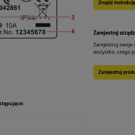
Znajdź instrukcj
Zarejestruj urząd
Zarejestruj swoje
wszystko, czego p
Zarejestruj prod
stępujące: