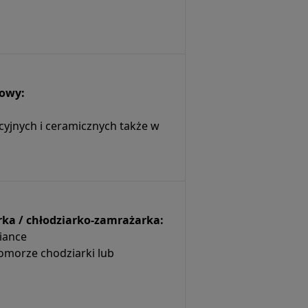
dowy:
cyjnych i ceramicznych także w
rka / chłodziarko-zamrażarka:
iance
omorze chodziarki lub