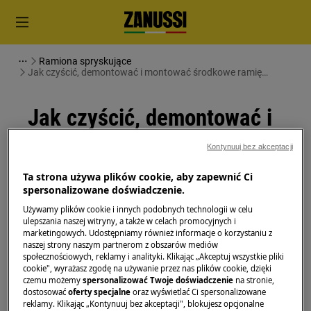
Ramiona spryskujące
Jak czyścić, demontować i montować środkowe ramię
spryskujące zmywarki
Jak czyścić, demontować i
montować środkowe ramię
Kontynuuj bez akceptacji
spryskujące zmywarki
Ta strona używa plików cookie, aby zapewnić Ci
spersonalizowane doświadczenie.
Rozwiązanie
Używamy plików cookie i innych podobnych technologii w celu
ulepszania naszej witryny, a także w celach promocyjnych i
Przed rozpoczęciem jakichkolwiek czynności
marketingowych. Udostępniamy również informacje o korzystaniu z
naszej strony naszym partnerom z obszarów mediów
konserwacyjnych wyłącz urządzenie i wyjmij wtyczkę
społecznościowych, reklamy i analityki. Klikając „Akceptuj wszystkie pliki
z
gniazdka.
cookie", wyrażasz zgodę na używanie przez nas plików cookie, dzięki
czemu możemy
spersonalizować Twoje doświadczenie
na stronie,
Zawsze zachowaj ostrożność podczas przenoszenia
dostosować
oferty specjalne
oraz wyświetlać Ci spersonalizowane
reklamy. Klikając „Kontynuuj bez akceptacji", blokujesz opcjonalne
urządzeń, w przypadku ciężkich urządzeń do