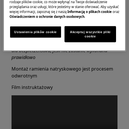
rodzaje plików cookie, co może wpłynąć na Twoje doświadczenie
przenoszenia potrzebne są dwie osoby.
przeglądania oraz usługi, które jesteśmy w stanie oferować. Aby uzyskać
więcej informacji, zapoznaj się z naszą
Informacją o plikach cookie
oraz
Oświadczeniem o ochronie danych osobowych
.
Zawsze używaj rękawic ochronnych i załączonego
obuwia.
Ustawienia plików cookie
Akceptuj wszystkie pliki
Należy pamiętać, że samodzielna naprawa lub
cookie
naprawa nieprofesjonalna może mieć konsekwencje
dla bezpieczeństwa, jeśli nie zostanie wykonana
prawidłowo
Montaż ramienia natryskowego jest procesem
odwrotnym
Film instruktażowy