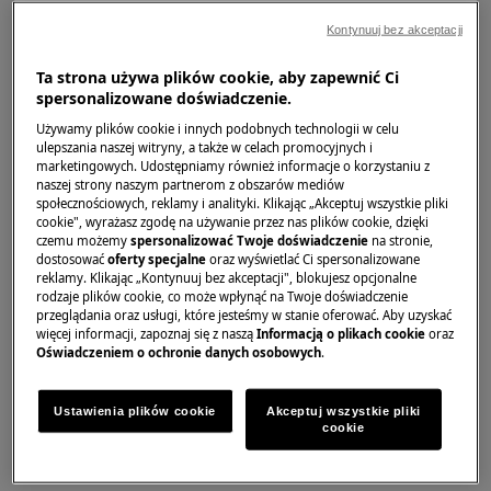
Należy pamiętać, że samodzielna naprawa lub
Kontynuuj bez akceptacji
naprawa nieprofesjonalna może mieć konsekwencje
dla bezpieczeństwa, jeśli nie zostanie wykonana
Ta strona używa plików cookie, aby zapewnić Ci
prawidłowo
spersonalizowane doświadczenie.
Używamy plików cookie i innych podobnych technologii w celu
Drzwi zamrażarki i lodówki
ulepszania naszej witryny, a także w celach promocyjnych i
marketingowych. Udostępniamy również informacje o korzystaniu z
PRZYBORY
naszej strony naszym partnerom z obszarów mediów
społecznościowych, reklamy i analityki. Klikając „Akceptuj wszystkie pliki
cookie", wyrażasz zgodę na używanie przez nas plików cookie, dzięki
1. Śrubokręt krzyżakowy
czemu możemy
spersonalizować Twoje doświadczenie
na stronie,
dostosować
oferty specjalne
oraz wyświetlać Ci spersonalizowane
2. Wewnętrzny klucz imbusowy 10 mm
reklamy. Klikając „Kontynuuj bez akceptacji", blokujesz opcjonalne
rodzaje plików cookie, co może wpłynąć na Twoje doświadczenie
3. Stabilny stołek (wysokość ok. 50 cm)
przeglądania oraz usługi, które jesteśmy w stanie oferować. Aby uzyskać
więcej informacji, zapoznaj się z naszą
Informacją o plikach cookie
oraz
Oświadczeniem o ochronie danych osobowych
.
KROK 1
Odkręć (2 sztuki), aby zdjąć pokrywę górnego
Ustawienia plików cookie
Akceptuj wszystkie pliki
zawiasu.
cookie
Lekko otwórz drzwiczki i podnieś przód osłony