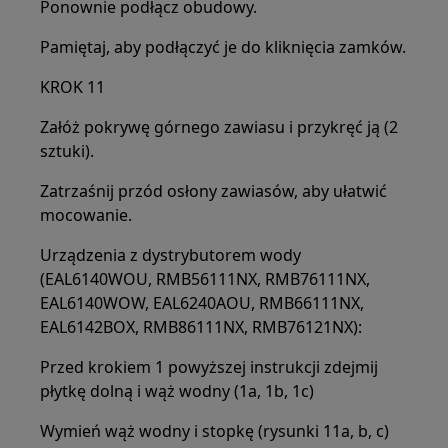
Ponownie podłącz obudowy.
Pamiętaj, aby podłączyć je do kliknięcia zamków.
KROK 11
Załóż pokrywę górnego zawiasu i przykręć ją (2
sztuki).
Zatrzaśnij przód osłony zawiasów, aby ułatwić
mocowanie.
Urządzenia z dystrybutorem wody
(EAL6140WOU, RMB56111NX, RMB76111NX,
EAL6140WOW, EAL6240AOU, RMB66111NX,
EAL6142BOX, RMB86111NX, RMB76121NX):
Przed krokiem 1 powyższej instrukcji zdejmij
płytkę dolną i wąż wodny (1a, 1b, 1c)
Wymień wąż wodny i stopkę (rysunki 11a, b, c)