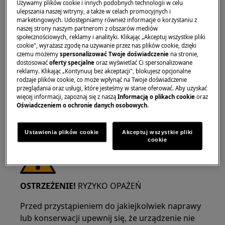
Używamy plików cookie i innych podobnych technologii w celu
ulepszania naszej witryny, a także w celach promocyjnych i
marketingowych. Udostępniamy również informacje o korzystaniu z
naszej strony naszym partnerom z obszarów mediów
OSTRZEŻENIE!
RYZYKO USZKODZENIA OCZU
społecznościowych, reklamy i analityki. Klikając „Akceptuj wszystkie pliki
cookie", wyrażasz zgodę na używanie przez nas plików cookie, dzięki
czemu możemy
spersonalizować Twoje doświadczenie
na stronie,
dostosować
oferty specjalne
oraz wyświetlać Ci spersonalizowane
reklamy. Klikając „Kontynuuj bez akceptacji", blokujesz opcjonalne
rodzaje plików cookie, co może wpłynąć na Twoje doświadczenie
przeglądania oraz usługi, które jesteśmy w stanie oferować. Aby uzyskać
więcej informacji, zapoznaj się z naszą
Informacją o plikach cookie
oraz
Należy nosić okulary ochronne podczas
Oświadczeniem o ochronie danych osobowych
.
wykonywania prac konserwacyjnych lub
naprawczych związanych ze sprężynami.
Ustawienia plików cookie
Akceptuj wszystkie pliki
cookie
OSTRZEŻENIE!
RYZYKO OPAŻEŃ
Przed przystąpieniem do jakiejkolwiek naprawy
lub konserwacji upewnij się, że urządzenie nie