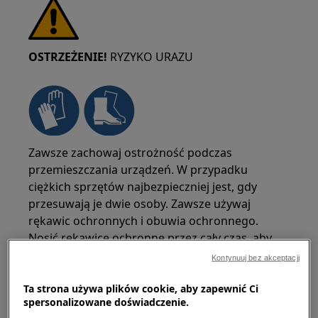
OSTRZEŻENIE!
RYZYKO URAZU
Zawsze zachowaj ostrożność podczas
przemieszczania urządzeń. W przypadku
ciężkich sprzętów najbezpieczniej jest, gdy
przesuwają je dwie osoby. Zawsze używaj
rękawic ochronnych i obuwia ochronnego.
Nosić rękawice ochronne przez cały czas, aby
chronić się przed skaleczeniami od ostrych
Kontynuuj bez akceptacji
krawędzi.
Ta strona używa plików cookie, aby zapewnić Ci
spersonalizowane doświadczenie.