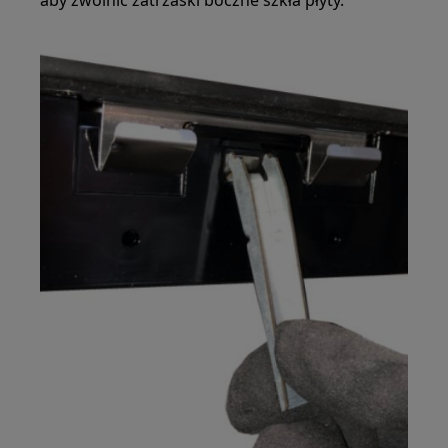
aby zwolnić zatrzaski boczne szkła płyty.