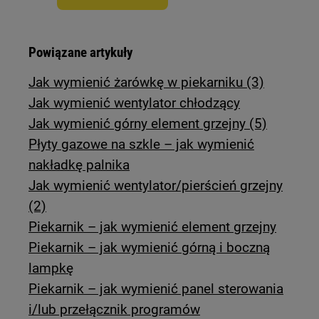
Powiązane artykuły
Jak wymienić żarówkę w piekarniku (3)
Jak wymienić wentylator chłodzący
Jak wymienić górny element grzejny (5)
Płyty gazowe na szkle – jak wymienić
nakładkę palnika
Jak wymienić wentylator/pierścień grzejny
(2)
Piekarnik – jak wymienić element grzejny
Piekarnik – jak wymienić górną i boczną
lampkę
Piekarnik – jak wymienić panel sterowania
i/lub przełącznik programów