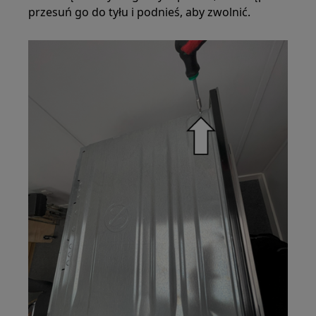
przesuń go do tyłu i podnieś, aby zwolnić.