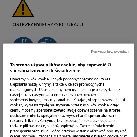
OSTRZEŻENIE!
RYZYKO URAZU
Kontynuuj bez akceptacji
Ta strona używa plików cookie, aby zapewnić Ci
Zawsze zachowaj ostrożność podczas
spersonalizowane doświadczenie.
przemieszczania urządzeń. W przypadku
Używamy plików cookie i innych podobnych technologii w celu
ciężkich sprzętów najbezpieczniej jest, gdy
ulepszania naszej witryny, a także w celach promocyjnych i
przesuwają je dwie osoby. Zawsze używaj
marketingowych. Udostępniamy również informacje o korzystaniu z
rękawic ochronnych i obuwia ochronnego.
naszej strony naszym partnerom z obszarów mediów
społecznościowych, reklamy i analityki. Klikając „Akceptuj wszystkie pliki
Nosić rękawice ochronne przez cały czas, aby
cookie", wyrażasz zgodę na używanie przez nas plików cookie, dzięki
chronić się przed skaleczeniami od ostrych
czemu możemy
spersonalizować Twoje doświadczenie
na stronie,
dostosować
oferty specjalne
oraz wyświetlać Ci spersonalizowane
krawędzi.
reklamy. Klikając „Kontynuuj bez akceptacji", blokujesz opcjonalne
rodzaje plików cookie, co może wpłynąć na Twoje doświadczenie
przeglądania oraz usługi, które jesteśmy w stanie oferować. Aby uzyskać
więcej informacji, zapoznaj się z naszą
Informacją o plikach cookie
oraz