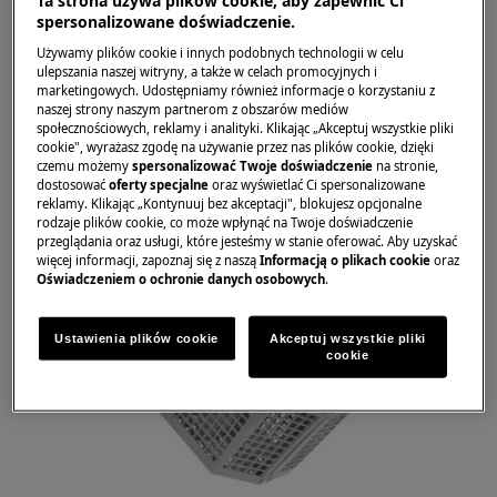
Ta strona używa plików cookie, aby zapewnić Ci
spersonalizowane doświadczenie.
Rozwiązanie
Używamy plików cookie i innych podobnych technologii w celu
ulepszania naszej witryny, a także w celach promocyjnych i
marketingowych. Udostępniamy również informacje o korzystaniu z
Aby zamówić nowy kosz na sztućce do
naszej strony naszym partnerom z obszarów mediów
zmywarki prosto do domu, odwiedź nasz
sklep
społecznościowych, reklamy i analityki. Klikając „Akceptuj wszystkie pliki
cookie", wyrażasz zgodę na używanie przez nas plików cookie, dzięki
.
internetowy
czemu możemy
spersonalizować Twoje doświadczenie
na stronie,
dostosować
oferty specjalne
oraz wyświetlać Ci spersonalizowane
reklamy. Klikając „Kontynuuj bez akceptacji", blokujesz opcjonalne
rodzaje plików cookie, co może wpłynąć na Twoje doświadczenie
przeglądania oraz usługi, które jesteśmy w stanie oferować. Aby uzyskać
więcej informacji, zapoznaj się z naszą
Informacją o plikach cookie
oraz
Oświadczeniem o ochronie danych osobowych
.
Ustawienia plików cookie
Akceptuj wszystkie pliki
cookie