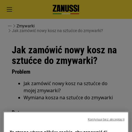
Zmywarki
Jak zamówić nowy kosz na sztućce do zmywarki?
Jak zamówić nowy kosz na
sztućce do zmywarki?
Problem
Jak zamówić nowy kosz na sztućce do
mojej zmywarki?
Wymiana kosza na sztućce do zmywarki
Dotyczy
Kontynuuj bez akceptacji
wolnostojąca zmywarka do naczyń
zintegrowana zmywarka do naczyń