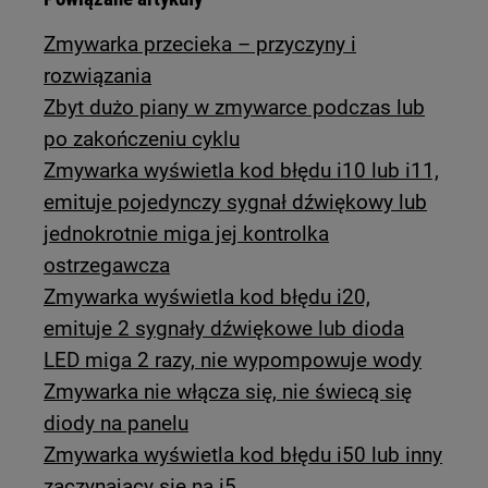
Zmywarka przecieka – przyczyny i
rozwiązania
Zbyt dużo piany w zmywarce podczas lub
po zakończeniu cyklu
Zmywarka wyświetla kod błędu i10 lub i11,
emituje pojedynczy sygnał dźwiękowy lub
jednokrotnie miga jej kontrolka
ostrzegawcza
Zmywarka wyświetla kod błędu i20,
emituje 2 sygnały dźwiękowe lub dioda
LED miga 2 razy, nie wypompowuje wody
Zmywarka nie włącza się, nie świecą się
diody na panelu
Zmywarka wyświetla kod błędu i50 lub inny
zaczynający się na i5