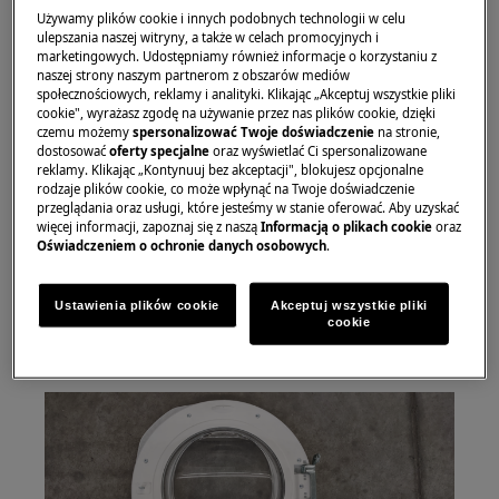
Używamy plików cookie i innych podobnych technologii w celu
ulepszania naszej witryny, a także w celach promocyjnych i
marketingowych. Udostępniamy również informacje o korzystaniu z
2. Aby uzyskać dostęp do drzwi, poluzuj śruby
naszej strony naszym partnerom z obszarów mediów
społecznościowych, reklamy i analityki. Klikając „Akceptuj wszystkie pliki
łączące ze sobą dwie ramy przednich i tylnych
cookie", wyrażasz zgodę na używanie przez nas plików cookie, dzięki
drzwi
czemu możemy
spersonalizować Twoje doświadczenie
na stronie,
dostosować
oferty specjalne
oraz wyświetlać Ci spersonalizowane
reklamy. Klikając „Kontynuuj bez akceptacji", blokujesz opcjonalne
rodzaje plików cookie, co może wpłynąć na Twoje doświadczenie
przeglądania oraz usługi, które jesteśmy w stanie oferować. Aby uzyskać
więcej informacji, zapoznaj się z naszą
Informacją o plikach cookie
oraz
Oświadczeniem o ochronie danych osobowych
.
Ustawienia plików cookie
Akceptuj wszystkie pliki
cookie