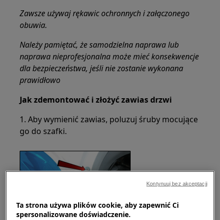
Zawsze używaj rękawic ochronnych i załączonego
obuwia.
Należy pamiętać, że samodzielna naprawa lub
naprawa nieprofesjonalna może mieć konsekwencje
dla bezpieczeństwa, jeśli nie zostanie wykonana
prawidłowo
Jak zdemontować i złożyć zawias drzwi
1. Aby wymienić zawias, poluzuj śruby mocujące
go do szafki.
Kontynuuj bez akceptacji
Ta strona używa plików cookie, aby zapewnić Ci
spersonalizowane doświadczenie.