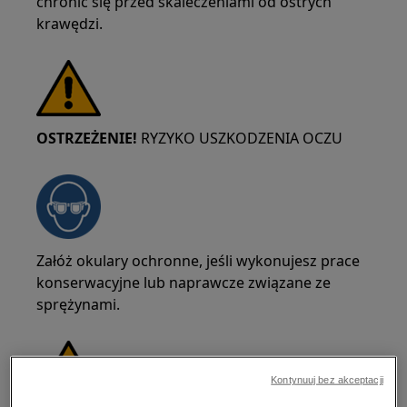
chronić się przed skaleczeniami od ostrych
krawędzi.
OSTRZEŻENIE!
RYZYKO USZKODZENIA OCZU
Załóż okulary ochronne, jeśli wykonujesz prace
konserwacyjne lub naprawcze związane ze
sprężynami.
Kontynuuj bez akceptacji