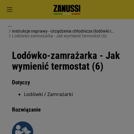
Instrukcje naprawy - Urządzenia chłodnicze (lodówki i
zamrażarki)
Lodówko-zamrażarka - Jak wymienić termostat (6)
Lodówko-zamrażarka - Jak
wymienić termostat (6)
Dotyczy
Lodówki / Zamrażarki
Rozwiązanie