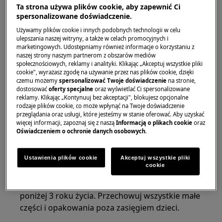
OSTRZEŻENIE!
RYZYKO PRZYTRAPNIĘCIA
Ta strona używa plików cookie, aby zapewnić Ci
spersonalizowane doświadczenie.
Używamy plików cookie i innych podobnych technologii w celu
ulepszania naszej witryny, a także w celach promocyjnych i
marketingowych. Udostępniamy również informacje o korzystaniu z
naszej strony naszym partnerom z obszarów mediów
społecznościowych, reklamy i analityki. Klikając „Akceptuj wszystkie pliki
Załóż rękawice ochronne, jeśli wykonujesz prace
cookie", wyrażasz zgodę na używanie przez nas plików cookie, dzięki
czemu możemy
spersonalizować Twoje doświadczenie
na stronie,
konserwacyjne lub naprawcze związane z
dostosować
oferty specjalne
oraz wyświetlać Ci spersonalizowane
pasami.
reklamy. Klikając „Kontynuuj bez akceptacji", blokujesz opcjonalne
rodzaje plików cookie, co może wpłynąć na Twoje doświadczenie
przeglądania oraz usługi, które jesteśmy w stanie oferować. Aby uzyskać
więcej informacji, zapoznaj się z naszą
Informacją o plikach cookie
oraz
Oświadczeniem o ochronie danych osobowych
.
Ustawienia plików cookie
Akceptuj wszystkie pliki
OSTRZEŻENIE!
RYZYKO ZADŁAWIENIA
cookie
Drobne elementy nie są przeznaczone dla dzieci
poniżej 3 roku życia. Przechowuj wszystkie małe
części i opakowania poza zasięgiem dzieci.