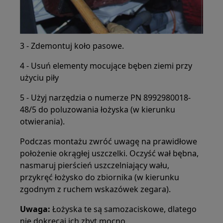
3 - Zdemontuj koło pasowe.
4 - Usuń elementy mocujące bęben ziemi przy
użyciu piły
5 - Użyj narzędzia o numerze PN 8992980018-
48/5 do poluzowania łożyska (w kierunku
otwierania).
Podczas montażu zwróć uwagę na prawidłowe
położenie okrągłej uszczelki. Oczyść wał bębna,
nasmaruj pierścień uszczelniający wału,
przykręć łożysko do zbiornika (w kierunku
zgodnym z ruchem wskazówek zegara).
Uwaga:
Łożyska te są samozaciskowe, dlatego
nie dokręcaj ich zbyt mocno.