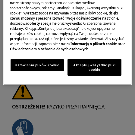
naszej strony naszym partnerom z obszarów mediów
społecznościowych, reklamy i analityki. Klikając „Akceptuj wszystkie pliki
OSTRZEŻENIE!
RYZYKO USZKODZENIA OCZU
cookie", wyrażasz zgodę na używanie przez nas plików cookie, dzięki
czemu możemy
spersonalizować Twoje doświadczenie
na stronie,
dostosować
oferty specjalne
oraz wyświetlać Ci spersonalizowane
reklamy. Klikając „Kontynuuj bez akceptacji", blokujesz opcjonalne
rodzaje plików cookie, co może wpłynąć na Twoje doświadczenie
przeglądania oraz usługi, które jesteśmy w stanie oferować. Aby uzyskać
więcej informacji, zapoznaj się z naszą
Informacją o plikach cookie
oraz
Oświadczeniem o ochronie danych osobowych
.
Należy nosić okulary ochronne podczas
wykonywania prac konserwacyjnych lub
Ustawienia plików cookie
Akceptuj wszystkie pliki
naprawczych związanych ze sprężynami.
cookie
OSTRZEŻENIE!
RYZYKO PRZYTRAPNIĘCIA