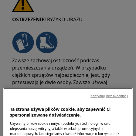
OSTRZEŻENIE!
RYZYKO URAZU
Zawsze zachowaj ostrożność podczas
przemieszczania urządzeń. W przypadku
ciężkich sprzętów najbezpieczniej jest, gdy
przesuwają je dwie osoby. Zawsze używaj
rękawic ochronnych i obuwia ochronnego.
Nosić rękawice ochronne przez cały czas, aby
Kontynuuj bez akceptacji
chronić się przed skaleczeniami od ostrych
Ta strona używa plików cookie, aby zapewnić Ci
krawędzi.
spersonalizowane doświadczenie.
Używamy plików cookie i innych podobnych technologii w celu
ulepszania naszej witryny, a także w celach promocyjnych i
marketingowych. Udostępniamy również informacje o korzystaniu z