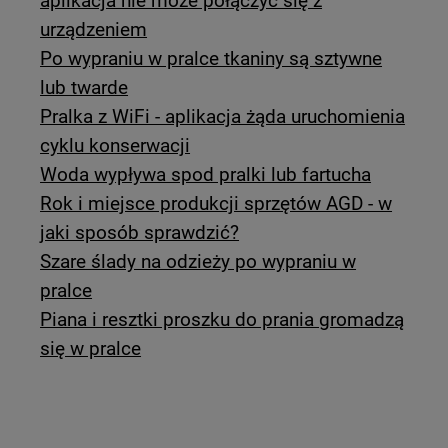
aplikacja nie może połączyć się z
urządzeniem
Po wypraniu w pralce tkaniny są sztywne
lub twarde
Pralka z WiFi - aplikacja żąda uruchomienia
cyklu konserwacji
Woda wypływa spod pralki lub fartucha
Rok i miejsce produkcji sprzętów AGD - w
jaki sposób sprawdzić?
Szare ślady na odzieży po wypraniu w
pralce
Piana i resztki proszku do prania gromadzą
się w pralce