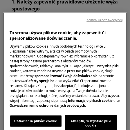
1. Należy zapewnić prawidłowe ułożenie węża
spustowego
Wąż spustowy nie powinien wchodzić w odpływ
Kontynuuj bez akceptacji
głębiej niż 10 cm.
Ta strona używa plików cookie, aby zapewnić Ci
spersonalizowane doświadczenie.
Używamy plików cookie i innych podobnych technologii w celu
ulepszania naszej witryny, a także w celach promocyjnych i
marketingowych. Udostępniamy również informacje o korzystaniu z
naszej strony naszym partnerom z obszarów mediów
społecznościowych, reklamy i analityki. Klikając „Akceptuj wszystkie pliki
cookie", wyrażasz zgodę na używanie przez nas plików cookie, dzięki
czemu możemy
spersonalizować Twoje doświadczenie
na stronie,
dostosować
oferty specjalne
oraz wyświetlać Ci spersonalizowane
reklamy. Klikając „Kontynuuj bez akceptacji", blokujesz opcjonalne
rodzaje plików cookie, co może wpłynąć na Twoje doświadczenie
przeglądania oraz usługi, które jesteśmy w stanie oferować. Aby uzyskać
więcej informacji, zapoznaj się z naszą
Informacją o plikach cookie
oraz
Oświadczeniem o ochronie danych osobowych
.
Ustawienia plików cookie
Akceptuj wszystkie pliki
cookie