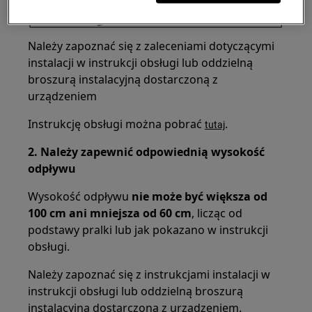
Należy zapoznać się z zaleceniami dotyczącymi
instalacji w instrukcji obsługi lub oddzielną
broszurą instalacyjną dostarczoną z
urządzeniem
Instrukcję obsługi można pobrać
.
tutaj
2. Należy zapewnić odpowiednią wysokość
odpływu
Wysokość odpływu
nie może być większa od
100 cm ani mniejsza od 60 cm
, licząc od
podstawy pralki lub jak pokazano w instrukcji
obsługi.
Należy zapoznać się z instrukcjami instalacji w
instrukcji obsługi lub oddzielną broszurą
instalacyjną dostarczoną z urządzeniem.