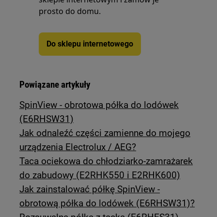
prosto do domu.
Do sklepu internetowego
Powiązane artykuły
SpinView - obrotowa półka do lodówek
(E6RHSW31)
Jak odnaleźć części zamienne do mojego
urządzenia Electrolux / AEG?
Taca ociekowa do chłodziarko-zamrażarek
do zabudowy (E2RHK550 i E2RHK600)
Jak zainstalować półkę SpinView -
obrotową półka do lodówek (E6RHSW31)?