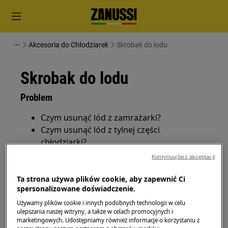
Akcesoria do Chłodziarek
Skrobak do lodu
Skrobak do lodu
Problem
Czym usunąć lód z zamrażarki?
Czym usunąć lód z tylnej części
chłodziarki?
Kontynuuj bez akceptacji
Dotyczy
Ta strona używa plików cookie, aby zapewnić Ci
Chłodziarki
spersonalizowane doświadczenie.
Chłodziarko-zamrażarki
Używamy plików cookie i innych podobnych technologii w celu
Zamrażarki
ulepszania naszej witryny, a także w celach promocyjnych i
marketingowych. Udostępniamy również informacje o korzystaniu z