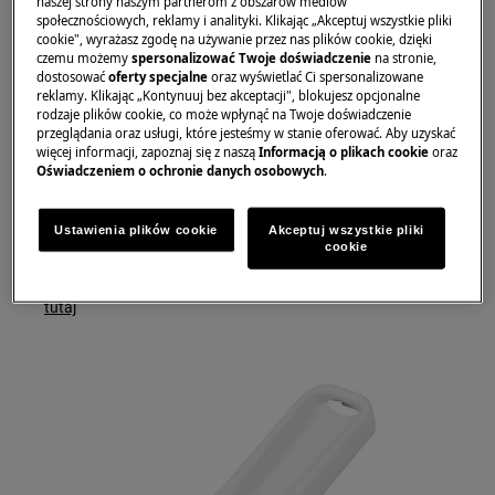
naszej strony naszym partnerom z obszarów mediów
Rozwiązanie
społecznościowych, reklamy i analityki. Klikając „Akceptuj wszystkie pliki
cookie", wyrażasz zgodę na używanie przez nas plików cookie, dzięki
czemu możemy
spersonalizować Twoje doświadczenie
na stronie,
Nagromadzenie lodu w zamrażarce powoduje
dostosować
oferty specjalne
oraz wyświetlać Ci spersonalizowane
zmniejszenie jej pojemności i nieefektywną
reklamy. Klikając „Kontynuuj bez akceptacji", blokujesz opcjonalne
rodzaje plików cookie, co może wpłynąć na Twoje doświadczenie
pracę.
przeglądania oraz usługi, które jesteśmy w stanie oferować. Aby uzyskać
więcej informacji, zapoznaj się z naszą
Informacją o plikach cookie
oraz
Ten poręczny skrobak do lodu ułatwia usuwanie
Oświadczeniem o ochronie danych osobowych
.
lodu, przyczyniając się tym samym do
zwiększenia wydajności urządzenia.
Ustawienia plików cookie
Akceptuj wszystkie pliki
cookie
Skrobak zamówisz .
tutaj