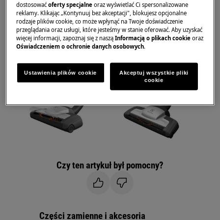
dostosować
oferty specjalne
oraz wyświetlać Ci spersonalizowane
Turboszczotka pasująca do odkurzaczy z rurą o
reklamy. Klikając „Kontynuuj bez akceptacji", blokujesz opcjonalne
rodzaje plików cookie, co może wpłynąć na Twoje doświadczenie
owalnym kształcie ma oznaczenia ZE119, numer
przeglądania oraz usługi, które jesteśmy w stanie oferować. Aby uzyskać
części .
więcej informacji, zapoznaj się z naszą
Informacją o plikach cookie
oraz
Oświadczeniem o ochronie danych osobowych
.
9001678003
Ustawienia plików cookie
Akceptuj wszystkie pliki
cookie
Czy ten artykuł był pomocny?
Części zamienne i akcesoria