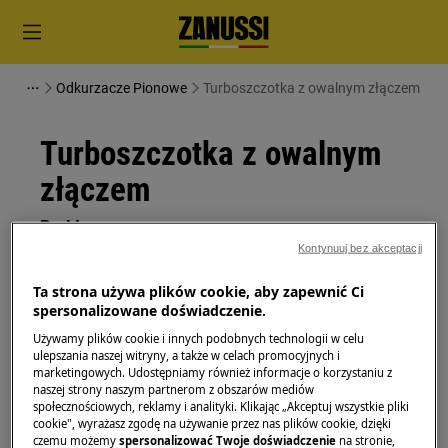
Odkurzacze Pionowe
Turboszczotka z owalnym złączem
Turboszczotka z owalnym
złączem
Problem
Kontynuuj bez akceptacji
Dopasowanie turboszczotki do odkurzaczy
z owalną rurą
Ta strona używa plików cookie, aby zapewnić Ci
spersonalizowane doświadczenie.
Używamy plików cookie i innych podobnych technologii w celu
Dotyczy
ulepszania naszej witryny, a także w celach promocyjnych i
marketingowych. Udostępniamy również informacje o korzystaniu z
Odkurzacze z owalną rurą
naszej strony naszym partnerom z obszarów mediów
społecznościowych, reklamy i analityki. Klikając „Akceptuj wszystkie pliki
cookie", wyrażasz zgodę na używanie przez nas plików cookie, dzięki
Rozwiązanie
czemu możemy
spersonalizować Twoje doświadczenie
na stronie,