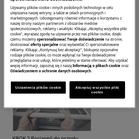
obuwia.
Używamy plików cookie i innych podobnych technologii w celu
ulepszania naszej witryny, a także w celach promocyjnych i
Należy pamiętać, że samodzielna naprawa lub
marketingowych. Udostępniamy również informacje o korzystaniu z
naprawa nieprofesjonalna może mieć konsekwencje
naszej strony naszym partnerom z obszarów mediów
społecznościowych, reklamy i analityki. Klikając „Akceptuj wszystkie pliki
dla bezpieczeństwa, jeśli nie zostanie wykonana
cookie", wyrażasz zgodę na używanie przez nas plików cookie, dzięki
prawidłowo
czemu możemy
spersonalizować Twoje doświadczenie
na stronie,
dostosować
oferty specjalne
oraz wyświetlać Ci spersonalizowane
1. Półki na żywność
reklamy. Klikając „Kontynuuj bez akceptacji", blokujesz opcjonalne
rodzaje plików cookie, co może wpłynąć na Twoje doświadczenie
przeglądania oraz usługi, które jesteśmy w stanie oferować. Aby uzyskać
KROK 1 Podnieś półkę z powrotem.
więcej informacji, zapoznaj się z naszą
Informacją o plikach cookie
oraz
Oświadczeniem o ochronie danych osobowych
.
Ustawienia plików cookie
Akceptuj wszystkie pliki
cookie
KROK 2 Pociągnij do przodu.