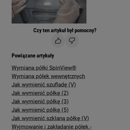
Czy ten artykuł był pomocny?
Powiązane artykuły
Wymiana półki SpinView®
Wymiana półek wewnętrznych
Jak wymienić szufladę (V)
Jak wymienić półkę (2)
Jak wymienić półkę (3)
Jak wymienić półkę (5)
Jak wymienić szklaną półkę (V)
Wyjmowanie i zakładanie półek -