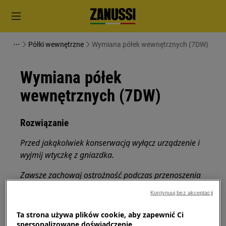
Półki wewnętrzne
Wymiana półek wewnętrznych (7DW)
Wymiana półek
wewnętrznych (7DW)
Rozwiązanie
Przed jakąkolwiek konserwacją wyłącz urządzenie i
wyjmij wtyczkę z
gniazdka.
Zawsze zachowaj ostrożność podczas przenoszenia
urządzeń, w przypadku ciężkich urządzeń do
Kontynuuj bez akceptacji
przenoszenia potrzebne są dwie osoby.
Ta strona używa plików cookie, aby zapewnić Ci
Zawsze używaj rękawic ochronnych i załączonego
spersonalizowane doświadczenie.