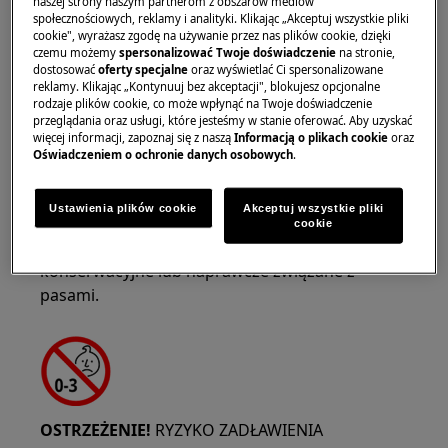
naszej strony naszym partnerom z obszarów mediów
społecznościowych, reklamy i analityki. Klikając „Akceptuj wszystkie pliki
cookie", wyrażasz zgodę na używanie przez nas plików cookie, dzięki
czemu możemy
spersonalizować Twoje doświadczenie
na stronie,
dostosować
oferty specjalne
oraz wyświetlać Ci spersonalizowane
reklamy. Klikając „Kontynuuj bez akceptacji", blokujesz opcjonalne
rodzaje plików cookie, co może wpłynąć na Twoje doświadczenie
OSTRZEŻENIE!
RYZYKO PRZYTRAPNIĘCIA
przeglądania oraz usługi, które jesteśmy w stanie oferować. Aby uzyskać
więcej informacji, zapoznaj się z naszą
Informacją o plikach cookie
oraz
Oświadczeniem o ochronie danych osobowych
.
Ustawienia plików cookie
Akceptuj wszystkie pliki
cookie
Załóż rękawice ochronne, jeśli wykonujesz prace
konserwacyjne lub naprawcze związane z
pasami.
OSTRZEŻENIE!
RYZYKO ZADŁAWIENIA