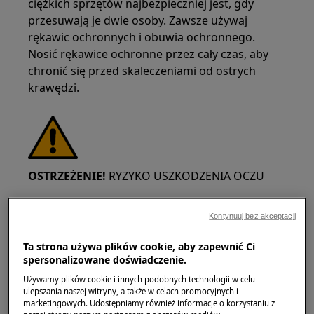
ciężkich sprzętów najbezpieczniej jest, gdy
przesuwają je dwie osoby. Zawsze używaj
rękawic ochronnych i obuwia ochronnego.
Nosić rękawice ochronne przez cały czas, aby
chronić się przed skaleczeniami od ostrych
krawędzi.
OSTRZEŻENIE!
RYZYKO USZKODZENIA OCZU
Kontynuuj bez akceptacji
Ta strona używa plików cookie, aby zapewnić Ci
spersonalizowane doświadczenie.
Należy nosić okulary ochronne podczas
Używamy plików cookie i innych podobnych technologii w celu
wykonywania prac konserwacyjnych lub
ulepszania naszej witryny, a także w celach promocyjnych i
naprawczych związanych ze sprężynami.
marketingowych. Udostępniamy również informacje o korzystaniu z