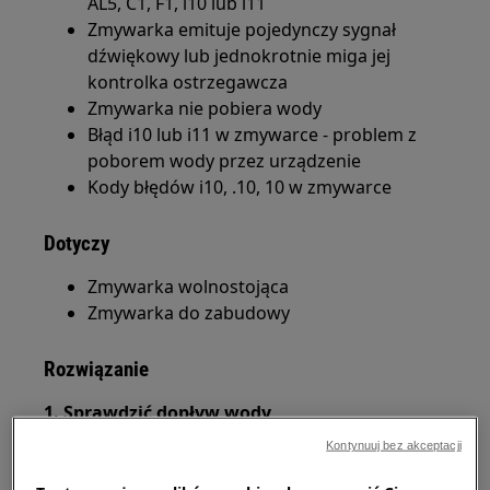
AL5, C1, F1, i10 lub i11
Zmywarka emituje pojedynczy sygnał
dźwiękowy lub jednokrotnie miga jej
kontrolka ostrzegawcza
Zmywarka nie pobiera wody
Błąd i10 lub i11 w zmywarce - problem z
poborem wody przez urządzenie
Kody błędów i10, .10, 10 w zmywarce
Dotyczy
Zmywarka wolnostojąca
Zmywarka do zabudowy
Rozwiązanie
1. Sprawdzić dopływ wody
Kontynuuj bez akceptacji
Zaleca się najpierw sprawdzenie przepływu, na
przykład poprzez odkręcenie zaworu. Jeśli mimo