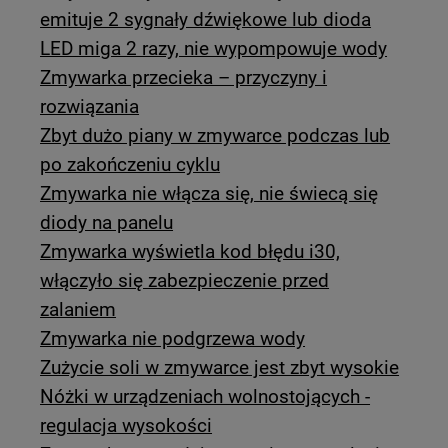
emituje 2 sygnały dźwiękowe lub dioda
LED miga 2 razy, nie wypompowuje wody
Zmywarka przecieka – przyczyny i
rozwiązania
Zbyt dużo piany w zmywarce podczas lub
po zakończeniu cyklu
Zmywarka nie włącza się, nie świecą się
diody na panelu
Zmywarka wyświetla kod błędu i30,
włączyło się zabezpieczenie przed
zalaniem
Zmywarka nie podgrzewa wody
Zużycie soli w zmywarce jest zbyt wysokie
Nóżki w urządzeniach wolnostojących -
regulacja wysokości