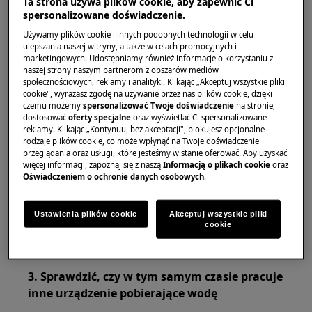
Ta strona używa plików cookie, aby zapewnić Ci
to woda nie płynie, należy skontaktować się z
spersonalizowane doświadczenie.
lokalnym dostawcą wody, aby uzyskać
Używamy plików cookie i innych podobnych technologii w celu
szczegółowe informacje na temat ewentualnych
ulepszania naszej witryny, a także w celach promocyjnych i
marketingowych. Udostępniamy również informacje o korzystaniu z
awarii lub przerw w dostawie.
naszej strony naszym partnerom z obszarów mediów
społecznościowych, reklamy i analityki. Klikając „Akceptuj wszystkie pliki
2. Sprawdzić, czy zawór dopływu wody do
cookie", wyrażasz zgodę na używanie przez nas plików cookie, dzięki
zmywarki jest całkowicie otwarty
czemu możemy
spersonalizować Twoje doświadczenie
na stronie,
dostosować
oferty specjalne
oraz wyświetlać Ci spersonalizowane
reklamy. Klikając „Kontynuuj bez akceptacji", blokujesz opcjonalne
Jeśli zawór dopływu wody jest zamknięty,
rodzaje plików cookie, co może wpłynąć na Twoje doświadczenie
wyłączyć zasilanie
i całkowicie
zmywarki
przeglądania oraz usługi, które jesteśmy w stanie oferować. Aby uzyskać
więcej informacji, zapoznaj się z naszą
Informacją o plikach cookie
oraz
otworzyć zawór.
Oświadczeniem o ochronie danych osobowych
.
Ponownie włączyć zmywarkę i wybrać
program.
Ustawienia plików cookie
Akceptuj wszystkie pliki
Nacisnąć przycisk Start, aby uruchomić
cookie
zmywarkę.
3. Sprawdzić, czy w tym samym czasie pracuje
inne urządzenie pobierające wodę