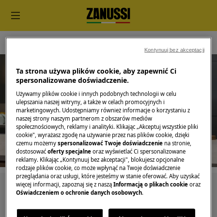
Drobne AGD
Air Fryer
Kontynuuj bez akceptacji
Ta strona używa plików cookie, aby zapewnić Ci
spersonalizowane doświadczenie.
Używamy plików cookie i innych podobnych technologii w celu
ulepszania naszej witryny, a także w celach promocyjnych i
Wsparcie dla Air Fryer
marketingowych. Udostępniamy również informacje o korzystaniu z
naszej strony naszym partnerom z obszarów mediów
społecznościowych, reklamy i analityki. Klikając „Akceptuj wszystkie pliki
cookie", wyrażasz zgodę na używanie przez nas plików cookie, dzięki
czemu możemy
spersonalizować Twoje doświadczenie
na stronie,
dostosować
oferty specjalne
oraz wyświetlać Ci spersonalizowane
reklamy. Klikając „Kontynuuj bez akceptacji", blokujesz opcjonalne
rodzaje plików cookie, co może wpłynąć na Twoje doświadczenie
przeglądania oraz usługi, które jesteśmy w stanie oferować. Aby uzyskać
więcej informacji, zapoznaj się z naszą
Informacją o plikach cookie
oraz
Szukaj wśród naszych artykułów pomocy
Oświadczeniem o ochronie danych osobowych
.