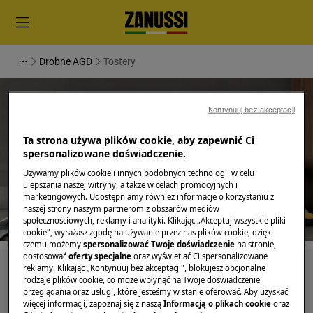
Drobne AGD
Tostery
Kontynuuj bez akceptacji
Ta strona używa plików cookie, aby zapewnić Ci
spersonalizowane doświadczenie.
Wsparcie dla Tostery
Używamy plików cookie i innych podobnych technologii w celu
ulepszania naszej witryny, a także w celach promocyjnych i
marketingowych. Udostępniamy również informacje o korzystaniu z
naszej strony naszym partnerom z obszarów mediów
społecznościowych, reklamy i analityki. Klikając „Akceptuj wszystkie pliki
cookie", wyrażasz zgodę na używanie przez nas plików cookie, dzięki
czemu możemy
spersonalizować Twoje doświadczenie
na stronie,
dostosować
oferty specjalne
oraz wyświetlać Ci spersonalizowane
reklamy. Klikając „Kontynuuj bez akceptacji", blokujesz opcjonalne
Szukaj wśród naszych artykułów pomocy
rodzaje plików cookie, co może wpłynąć na Twoje doświadczenie
przeglądania oraz usługi, które jesteśmy w stanie oferować. Aby uzyskać
więcej informacji, zapoznaj się z naszą
Informacją o plikach cookie
oraz