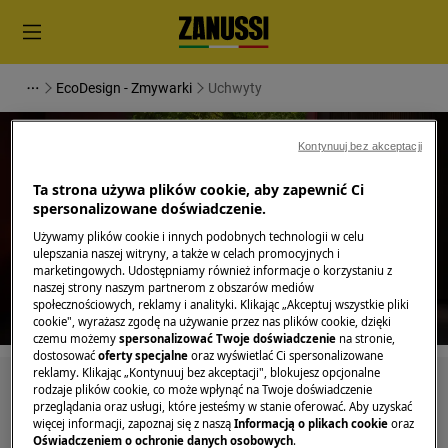
EcoDesign - Zmywarki
Uchwyty
Kontynuuj bez akceptacji
Ta strona używa plików cookie, aby zapewnić Ci
spersonalizowane doświadczenie.
Wsparcie dla Uchwyty
Używamy plików cookie i innych podobnych technologii w celu
ulepszania naszej witryny, a także w celach promocyjnych i
marketingowych. Udostępniamy również informacje o korzystaniu z
naszej strony naszym partnerom z obszarów mediów
społecznościowych, reklamy i analityki. Klikając „Akceptuj wszystkie pliki
cookie", wyrażasz zgodę na używanie przez nas plików cookie, dzięki
czemu możemy
spersonalizować Twoje doświadczenie
na stronie,
dostosować
oferty specjalne
oraz wyświetlać Ci spersonalizowane
reklamy. Klikając „Kontynuuj bez akceptacji", blokujesz opcjonalne
Szukaj wśród naszych artykułów pomocy
rodzaje plików cookie, co może wpłynąć na Twoje doświadczenie
przeglądania oraz usługi, które jesteśmy w stanie oferować. Aby uzyskać
więcej informacji, zapoznaj się z naszą
Informacją o plikach cookie
oraz
Oświadczeniem o ochronie danych osobowych
.