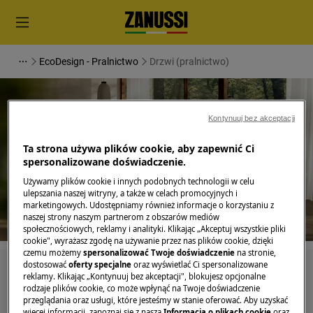
EcoDesign - Pralnictwo
Drzwi (pralnictwo)
Kontynuuj bez akceptacji
Wsparcie dla Drzwi
Ta strona używa plików cookie, aby zapewnić Ci
spersonalizowane doświadczenie.
(pralnictwo)
Używamy plików cookie i innych podobnych technologii w celu
ulepszania naszej witryny, a także w celach promocyjnych i
marketingowych. Udostępniamy również informacje o korzystaniu z
naszej strony naszym partnerom z obszarów mediów
społecznościowych, reklamy i analityki. Klikając „Akceptuj wszystkie pliki
cookie", wyrażasz zgodę na używanie przez nas plików cookie, dzięki
czemu możemy
spersonalizować Twoje doświadczenie
na stronie,
dostosować
oferty specjalne
oraz wyświetlać Ci spersonalizowane
Szukaj wśród naszych artykułów pomocy
reklamy. Klikając „Kontynuuj bez akceptacji", blokujesz opcjonalne
rodzaje plików cookie, co może wpłynąć na Twoje doświadczenie
przeglądania oraz usługi, które jesteśmy w stanie oferować. Aby uzyskać
więcej informacji, zapoznaj się z naszą
Informacją o plikach cookie
oraz