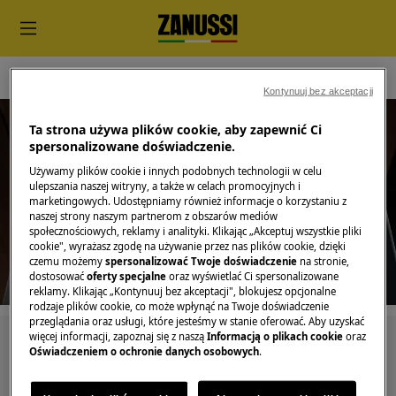
Gotowanie
Szuflady do pakowania próżniowego
Kontynuuj bez akceptacji
Ta strona używa plików cookie, aby zapewnić Ci
spersonalizowane doświadczenie.
Używamy plików cookie i innych podobnych technologii w celu
Wsparcie dla Szuflady do
ulepszania naszej witryny, a także w celach promocyjnych i
marketingowych. Udostępniamy również informacje o korzystaniu z
pakowania próżniowego
naszej strony naszym partnerom z obszarów mediów
społecznościowych, reklamy i analityki. Klikając „Akceptuj wszystkie pliki
cookie", wyrażasz zgodę na używanie przez nas plików cookie, dzięki
czemu możemy
spersonalizować Twoje doświadczenie
na stronie,
dostosować
oferty specjalne
oraz wyświetlać Ci spersonalizowane
reklamy. Klikając „Kontynuuj bez akceptacji", blokujesz opcjonalne
rodzaje plików cookie, co może wpłynąć na Twoje doświadczenie
przeglądania oraz usługi, które jesteśmy w stanie oferować. Aby uzyskać
więcej informacji, zapoznaj się z naszą
Informacją o plikach cookie
oraz
Szukaj wśród naszych artykułów pomocy
Oświadczeniem o ochronie danych osobowych
.