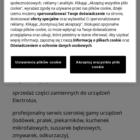
społecznościowych, reklamy i analityki. Klikając „Akceptuj wszystkie pliki
Telefon: 46 830 23 27
cookie", wyrażasz zgodę na używanie przez nas plików cookie, dzięki
czemu możemy
spersonalizować Twoje doświadczenie
na stronie,
dostosować
oferty specjalne
oraz wyświetlać Ci spersonalizowane
E-mail:
lowicz@electroserwis.pl
reklamy. Klikając „Kontynuuj bez akceptacji", blokujesz opcjonalne
rodzaje plików cookie, co może wpłynąć na Twoje doświadczenie
Godziny pracy: poniedziałek-piątek 9-17.
przeglądania oraz usługi, które jesteśmy w stanie oferować. Aby uzyskać
więcej informacji, zapoznaj się z naszą
Informacją o plikach cookie
oraz
Autoryzowany serwis Electrolux JAN-ROK
Oświadczeniem o ochronie danych osobowych
.
SERWIS oferuje szeroką gamę usług:
Ustawienia plików cookie
Akceptuj wszystkie pliki
obsługę napraw sprzętu AGD Electrolux:
cookie
objętych gwarancją oraz w ramach usług
pogwarancyjnych,
sprzedaż części zamiennych do urządzeń
Electrolux,
profesjonalny serwis szerokiej gamy urządzeń
(lodówek, pralek, piekarników, kuchenek
mikrofalowych, suszarek bębnowych,
zmywarek, odkurzaczy),