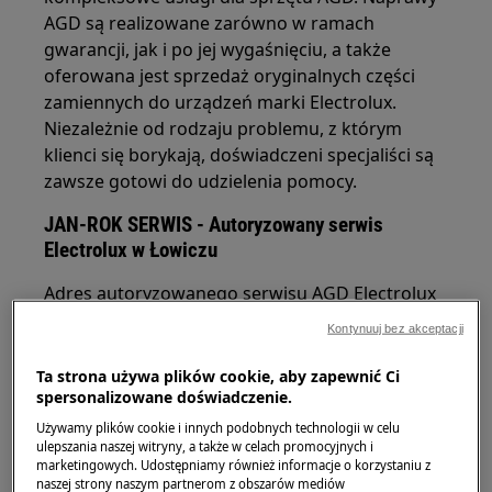
AGD są realizowane zarówno w ramach
gwarancji, jak i po jej wygaśnięciu, a także
oferowana jest sprzedaż oryginalnych części
zamiennych do urządzeń marki Electrolux.
Niezależnie od rodzaju problemu, z którym
klienci się borykają, doświadczeni specjaliści są
zawsze gotowi do udzielenia pomocy.
JAN-ROK SERWIS - Autoryzowany serwis
Electrolux w Łowiczu
Adres autoryzowanego serwisu AGD Electrolux
JAN-ROK SERWIS
Kontynuuj bez akceptacji
ul. Młodzieżowa 23
Ta strona używa plików cookie, aby zapewnić Ci
spersonalizowane doświadczenie.
99-400 Łowicz
Używamy plików cookie i innych podobnych technologii w celu
ulepszania naszej witryny, a także w celach promocyjnych i
Kontakt do autoryzowanego serwisu Electrolux
marketingowych. Udostępniamy również informacje o korzystaniu z
w Łowiczu
naszej strony naszym partnerom z obszarów mediów