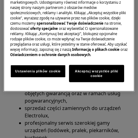
Kontakt do autoryzowanego serwisu Electrolux
marketingowych. Udostępniamy również informacje o korzystaniu z
naszej strony naszym partnerom z obszarów mediów
w Piotrkowie Trybunalskim
społecznościowych, reklamy i analityki. Klikając „Akceptuj wszystkie pliki
cookie", wyrażasz zgodę na używanie przez nas plików cookie, dzięki
Telefon: 44 647 11 27
czemu możemy
spersonalizować Twoje doświadczenie
na stronie,
dostosować
oferty specjalne
oraz wyświetlać Ci spersonalizowane
reklamy. Klikając „Kontynuuj bez akceptacji", blokujesz opcjonalne
E-mail:
piotrkowtryb@electroserwis.pl
rodzaje plików cookie, co może wpłynąć na Twoje doświadczenie
przeglądania oraz usługi, które jesteśmy w stanie oferować. Aby uzyskać
Godziny pracy: poniedziałek-piątek 9-17.
więcej informacji, zapoznaj się z naszą
Informacją o plikach cookie
oraz
Oświadczeniem o ochronie danych osobowych
.
Autoryzowany serwis Electrolux Handel Usługi
AGD Zbigniew Kusideł oferuje szeroką gamę
Ustawienia plików cookie
Akceptuj wszystkie pliki
usług:
cookie
obsługę napraw sprzętu AGD Electrolux:
objętych gwarancją oraz w ramach usług
pogwarancyjnych,
sprzedaż części zamiennych do urządzeń
Electrolux,
profesjonalny serwis szerokiej gamy
urządzeń (lodówek, pralek, piekarników,
kuchenek