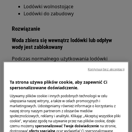
Lodówki wolnostojące
Lodówki do zabudowy
Rozwiązanie
Woda zbiera się wewnątrz lodówki lub odpływ
wody jest zablokowany
Podczas normalnego użytkowania lodówki
może się zdarzyć, że wewnątrz komory
Kontynuuj bez akceptacji
chłodziarki zacznie pojawiać się woda. Problem
ten najczęściej zauważalny jest w postaci wilgoci
Ta strona używa plików cookie, aby zapewnić Ci
lub zbierającej się wody na elementach
spersonalizowane doświadczenie.
znajdujących się wewnątrz urządzenia.
Używamy plików cookie i innych podobnych technologii w celu
ulepszania naszej witryny, a także w celach promocyjnych i
Objawy mogą obejmować:
marketingowych. Udostępniamy również informacje o korzystaniu z
naszej strony naszym partnerom z obszarów mediów
społecznościowych, reklamy i analityki. Klikając „Akceptuj wszystkie pliki
gromadzenie się wody na półkach
cookie", wyrażasz zgodę na używanie przez nas plików cookie, dzięki
chłodziarki,
czemu możemy
spersonalizować Twoje doświadczenie
na stronie,
zbieranie się wody na dnie lodówki,
dostosować
oferty specjalne
oraz wyświetlać Ci spersonalizowane