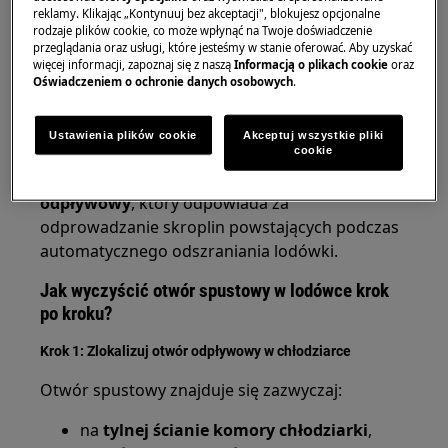
reklamy. Klikając „Kontynuuj bez akceptacji", blokujesz opcjonalne
szczególnie pod szufladami na warzywa,
rodzaje plików cookie, co może wpłynąć na Twoje doświadczenie
wilgotną lub mokrą tylną ściankę
przeglądania oraz usługi, które jesteśmy w stanie oferować. Aby uzyskać
więcej informacji, zapoznaj się z naszą
Informacją o plikach cookie
oraz
urządzenia,
Oświadczeniem o ochronie danych osobowych
.
brak prawidłowego odpływu wody przez
otwór odpływowy.
Ustawienia plików cookie
Akceptuj wszystkie pliki
W większości przypadków przyczyną takiej
cookie
sytuacji jest
zablokowany lub niedrożny otwór
odpływowy
, który odpowiada za
odprowadzanie skroplin powstających podczas
automatycznego odszraniania lodówki.
Jak wyczyścić otwór spustowy w lodówce krok
po kroku?
Krok 1: Zlokalizuj otwór odpływowy w chłodziarce
Otwór spustowy znajduje się zazwyczaj:
na
tylnej ścianie komory chłodziarki
,