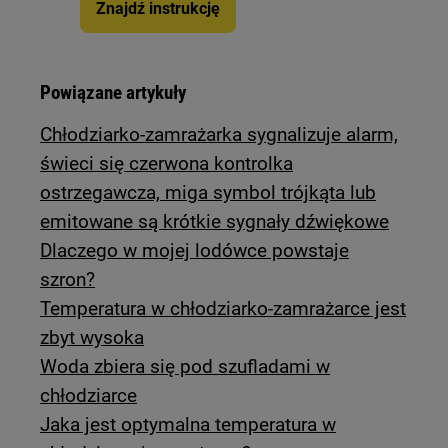
Znajdź instrukcję
Powiązane artykuły
Chłodziarko-zamrażarka sygnalizuje alarm,
świeci się czerwona kontrolka
ostrzegawcza, miga symbol trójkąta lub
emitowane są krótkie sygnały dźwiękowe
Dlaczego w mojej lodówce powstaje
szron?
Temperatura w chłodziarko-zamrażarce jest
zbyt wysoka
Woda zbiera się pod szufladami w
chłodziarce
Jaka jest optymalna temperatura w