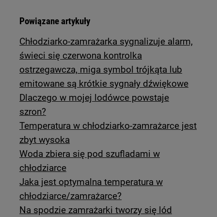
Powiązane artykuły
Chłodziarko-zamrażarka sygnalizuje alarm,
świeci się czerwona kontrolka
ostrzegawcza, miga symbol trójkąta lub
emitowane są krótkie sygnały dźwiękowe
Dlaczego w mojej lodówce powstaje
szron?
Temperatura w chłodziarko-zamrażarce jest
zbyt wysoka
Woda zbiera się pod szufladami w
chłodziarce
Jaka jest optymalna temperatura w
chłodziarce/zamrażarce?
Na spodzie zamrażarki tworzy się lód