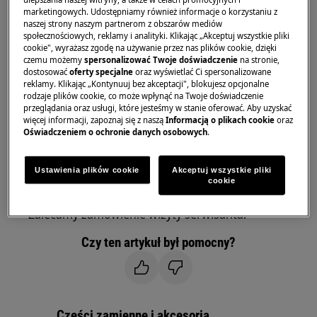
marketingowych. Udostępniamy również informacje o korzystaniu z
Chłodziarki
naszej strony naszym partnerom z obszarów mediów
Chłodziarko-zamrażarki
społecznościowych, reklamy i analityki. Klikając „Akceptuj wszystkie pliki
cookie", wyrażasz zgodę na używanie przez nas plików cookie, dzięki
Zamrażarki
czemu możemy
spersonalizować Twoje doświadczenie
na stronie,
dostosować
oferty specjalne
oraz wyświetlać Ci spersonalizowane
Rozwiązanie
reklamy. Klikając „Kontynuuj bez akceptacji", blokujesz opcjonalne
rodzaje plików cookie, co może wpłynąć na Twoje doświadczenie
1. Należy skontaktować się z autoryzowanym
przeglądania oraz usługi, które jesteśmy w stanie oferować. Aby uzyskać
więcej informacji, zapoznaj się z naszą
Informacją o plikach cookie
oraz
centrum serwisowym
Oświadczeniem o ochronie danych osobowych
.
Migające na wyświetlaczu „0” lub kwadrat
sygnalizuje wystąpienie problemu z czujnikiem
Ustawienia plików cookie
Akceptuj wszystkie pliki
cookie
temperatury.
Zalecamy zamówienie wizyty serwisanta.
Czy ten artykuł był pomocny?
Części zamienne i akcesoria