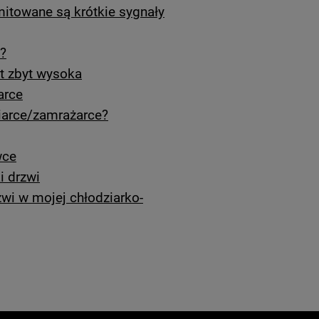
mitowane są krótkie sygnały
?
t zbyt wysoka
arce
iarce/zamrażarce?
wce
i drzwi
wi w mojej chłodziarko-