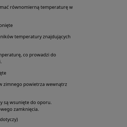
zymać równomierną temperaturę w
onięte
jników temperatury znajdujących
mperaturę, co prowadzi do
.
ęte
yw zimnego powietrza wewnątrz
dy są wsunięte do oporu.
łowego zamknięcia.
 dotyczy)