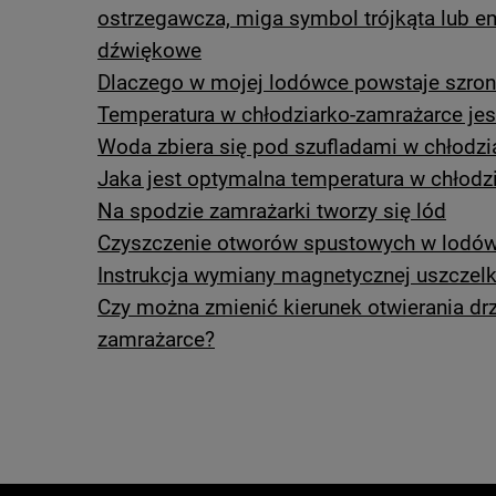
ostrzegawcza, miga symbol trójkąta lub e
dźwiękowe
Dlaczego w mojej lodówce powstaje szron
Temperatura w chłodziarko-zamrażarce jes
Woda zbiera się pod szufladami w chłodzi
Jaka jest optymalna temperatura w chłodz
Na spodzie zamrażarki tworzy się lód
Czyszczenie otworów spustowych w lodó
Instrukcja wymiany magnetycznej uszczelk
Czy można zmienić kierunek otwierania drz
zamrażarce?