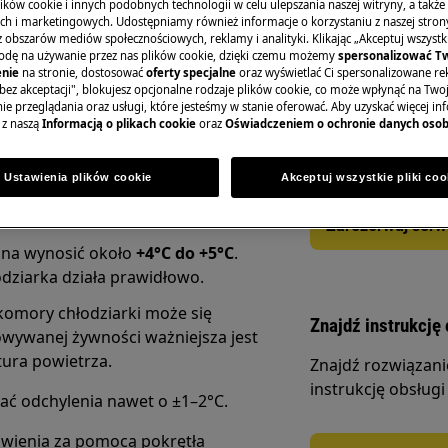
ków cookie i innych podobnych technologii w celu ulepszania naszej witryny, a także
h i marketingowych. Udostępniamy również informacje o korzystaniu z naszej stro
obszarów mediów społecznościowych, reklamy i analityki. Klikając „Akceptuj wszystkie
odę na używanie przez nas plików cookie, dzięki czemu możemy
spersonalizować T
nie
na stronie, dostosować
oferty specjalne
oraz wyświetlać Ci spersonalizowane rek
bez akceptacji", blokujesz opcjonalne rodzaje plików cookie, co może wpłynąć na Two
Zamów wizytę se
e przeglądania oraz usługi, które jesteśmy w stanie oferować. Aby uzyskać więcej inf
 z naszą
Informacją o plikach cookie
oraz
Oświadczeniem o ochronie danych oso
W celu zgłoszenia
ub lodówka mrozi żywność, w
do strony Serwis.
peraturę wewnątrz urządzenia.
Ustawienia plików cookie
Akceptuj wszystkie pliki coo
ostaw ją w chłodziarce przez kilka
Zarezerwuj serw
na wynosić około
+4°C do +5°C
.
łodziarka działa prawidłowo.
komory chłodziarki może się
Znajdź instrukcję 
owywanej żywności ważniejsza jest
ura powietrza.
Znajdź rozwiązan
instrukcję obsługi
ć odchylenia nawet o ±1–2°C.
tawienia za pomocą pokrętła