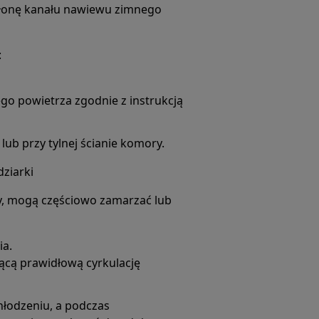
słonę kanału nawiewu zimnego
:
go powietrza zgodnie z instrukcją
lub przy tylnej ścianie komory.
dziarki
ny, mogą częściowo zamarzać lub
ia.
ącą prawidłową cyrkulację
chłodzeniu, a podczas