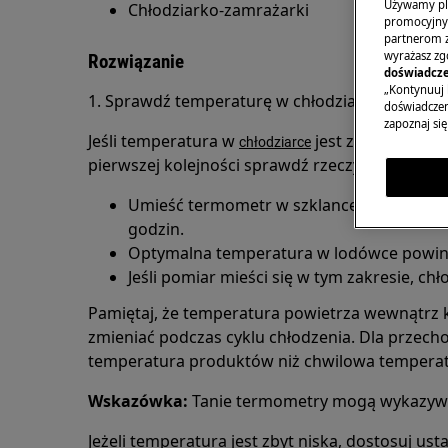
Używamy pli
Chłodziarko-zamrażarki
promocyjnyc
partnerom z 
wyrażasz zg
Rozwiązanie
doświadcze
„Kontynuuj 
1. Sprawdź temperaturę w chłodziarce
doświadczeni
zapoznaj się
Jeśli temperatura w
jest zbyt niska l
chłodziarce
pierwszej kolejności sprawdź rzeczywistą tem
Umieść termometr w szklance z wodą i poz
godzin.
Optymalna temperatura w lodówce powin
Jeśli pomiar mieści się w tym zakresie, ch
Pamiętaj, że temperatura powietrza wewnątrz 
zmieniać podczas cyklu chłodzenia. Dla przech
temperatura produktów niż chwilowa temperat
Wskazówka:
Tanie termometry mogą wykazywa
Jeżeli temperatura jest zbyt niska, dostosuj us