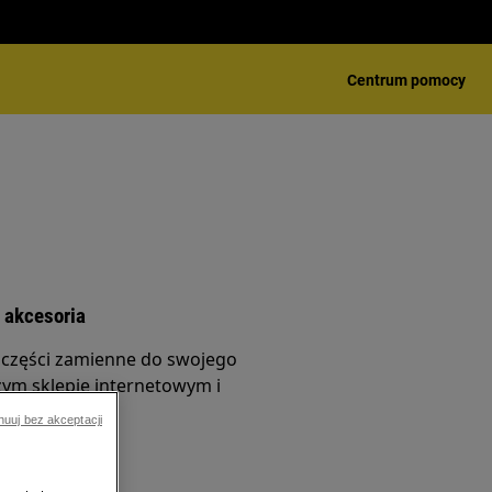
Centrum pomocy
 akcesoria
 części zamienne do swojego
ym sklepie internetowym i
do domu.
nuuj bez akceptacji
netowego