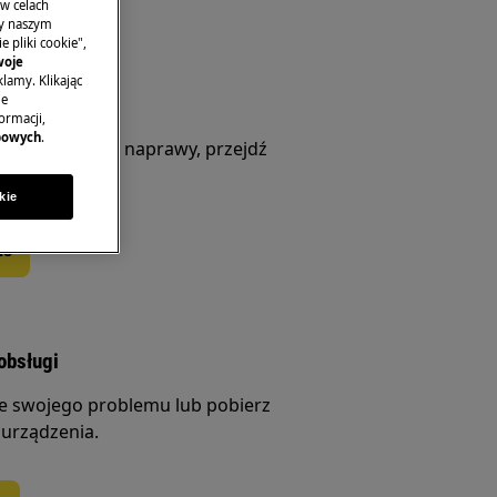
 w celach
ny naszym
 pliki cookie",
woje
lamy. Klikając
je
rwisową
ormacji,
bowych
.
 urządzenia do naprawy, przejdź
kie
is
obsługi
ie swojego problemu lub pobierz
 urządzenia.