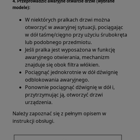
4. Przeprowadzić awaryjne otwarcie drzwi (wybrane
modele):
W niektórych pralkach drzwi można
otworzyć w awaryjnej sytuacji, pociągając
w dół taśmę/cięgno przy użyciu śrubokręta
lub podobnego przedmiotu.
Jeśli pralka jest wyposażona w funkcję
awaryjnego otwierania, mechanizm
znajduje się obok filtra włókien.
Pociągnąć jednokrotnie w dół dźwignię
odblokowania awaryjnego.
Ponownie pociągnąć dźwignię w dół i,
przytrzymując ją, otworzyć drzwi
urządzenia.
Należy zapoznać się z pełnym opisem w
instrukcji obsługi.