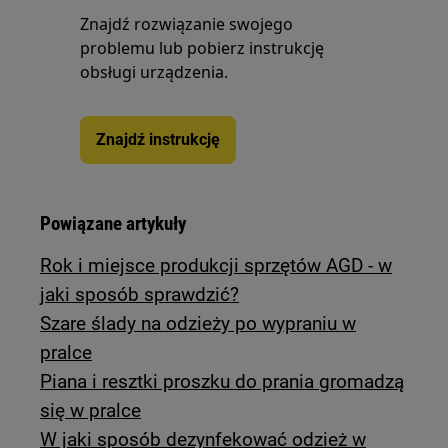
Znajdź rozwiązanie swojego
problemu lub pobierz instrukcję
obsługi urządzenia.
Znajdź instrukcję
Powiązane artykuły
Rok i miejsce produkcji sprzętów AGD - w
jaki sposób sprawdzić?
Szare ślady na odzieży po wypraniu w
pralce
Piana i resztki proszku do prania gromadzą
się w pralce
W jaki sposób dezynfekować odzież w