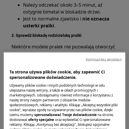
Należy odczekać około 3–5 minut, aż
ostygnie bimetal w blokadzie drzwi.
Jest to normalne zjawisko i
nie oznacza
usterki pralki
.
2. Sprawdź blokadę rodzicielską pralki
Niektóre modele pralek nie pozwalają otworzyć
drzwi, jeśli aktywna jest
blokada rodzicielska
(symbol kłódki lub klucza na wyświetlaczu).
Kontynuuj bez akceptacji
Sposoby wyłączenia blokady opisane są w
Ta strona używa plików cookie, aby zapewnić Ci
spersonalizowane doświadczenie.
artykule:
Używamy plików cookie i innych podobnych technologii w celu
ulepszania naszej witryny, a także w celach promocyjnych i
Pralka wyświetla kłódkę i nie reaguje na przyciski
marketingowych. Udostępniamy również informacje o korzystaniu z
naszej strony naszym partnerom z obszarów mediów
społecznościowych, reklamy i analityki. Klikając „Akceptuj wszystkie pliki
cookie", wyrażasz zgodę na używanie przez nas plików cookie, dzięki
czemu możemy
spersonalizować Twoje doświadczenie
na stronie,
dostosować
oferty specjalne
oraz wyświetlać Ci spersonalizowane
reklamy. Klikając „Kontynuuj bez akceptacji", blokujesz opcjonalne