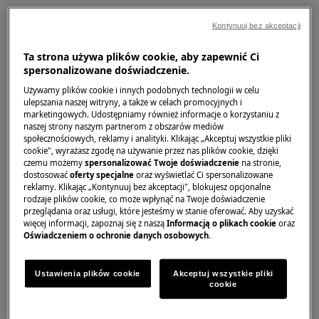
Rozwiązanie
Kontynuuj bez akceptacji
1. Nacisnąć palcem wnętrze narożnika
Ta strona używa plików cookie, aby zapewnić Ci
uszczelki drzwi, aby zmniejszyć siłę ssania i
spersonalizowane doświadczenie.
ułatwić otwieranie drzwi zaraz po ich
Używamy plików cookie i innych podobnych technologii w celu
zamknięciu.
ulepszania naszej witryny, a także w celach promocyjnych i
marketingowych. Udostępniamy również informacje o korzystaniu z
naszej strony naszym partnerom z obszarów mediów
2. Odczekać ok. jednej minuty przed
społecznościowych, reklamy i analityki. Klikając „Akceptuj wszystkie pliki
ponownym otwarciem drzwi, jeśli zostały one
cookie", wyrażasz zgodę na używanie przez nas plików cookie, dzięki
czemu możemy
spersonalizować Twoje doświadczenie
na stronie,
właśnie zamknięte
dostosować
oferty specjalne
oraz wyświetlać Ci spersonalizowane
reklamy. Klikając „Kontynuuj bez akceptacji", blokujesz opcjonalne
3. Unikać zatrzaskiwania drzwi
rodzaje plików cookie, co może wpłynąć na Twoje doświadczenie
przeglądania oraz usługi, które jesteśmy w stanie oferować. Aby uzyskać
4. Sprawdzić, czy urządzenie stoi poziomo
więcej informacji, zapoznaj się z naszą
Informacją o plikach cookie
oraz
Oświadczeniem o ochronie danych osobowych
.
Wyregulować nóżki na spodzie urządzenia i
sprawdzić wypoziomowanie poziomicą
Ustawienia plików cookie
Akceptuj wszystkie pliki
cookie
5. Sprawdzić, czy zawiasy nie są uszkodzone i
wymienić wszystkie wadliwe części zawiasów