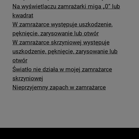
Na wyświetlaczu zamrażarki miga „0” lub
kwadrat
W zamrażarce występuje uszkodzenie,
pęknięcie, zarysowanie lub otwór
W zamrażarce skrzyniowej występuje
uszkodzenie, pęknięcie, zarysowanie lub
otwór
Światło nie działa w mojej zamrażarce
skrzyniowej
Nieprzyjemny zapach w zamrażarce