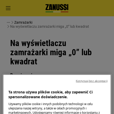
Zamrażarki
Na wyświetlaczu zamrażarki miga „0” lub kwadrat
Na wyświetlaczu
zamrażarki miga „0” lub
kwadrat
Rozwiązanie
Kontynuuj bez akceptacji
Problem:
Ta strona używa plików cookie, aby zapewnić Ci
Na wyświetlaczu widoczne jest albo miga
spersonalizowane doświadczenie.
„0” lub kwadrat.
Używamy plików cookie i innych podobnych technologii w celu
ulepszania naszej witryny, a także w celach promocyjnych i
Dotyczy:
marketingowych. Udostępniamy również informacje o korzystaniu z