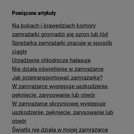
Powiązane artykuły
Na bokach i krawędziach komory
zamrażarki gromadzi się szron lub lód
Sprężarka zamrażarki pracuje w sposób
ciągły
Urządzenie chłodnicze hałasuje
Nie działa oświetlenie w zamrażarce
Jak przetransportować zamrażarkę?
W zamrażarce występuje uszkodzenie,
pęknięcie, zarysowanie lub otwór
W zamrażarce skrzyniowej występuje
uszkodzenie, pęknięcie, zarysowanie lub
otwór
Światło nie działa w mojej zamrażarce