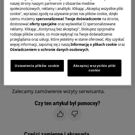
naszej strony naszym partnerom z obszarów mediów
Chłodziarki
społecznościowych, reklamy i analityki. Klikając „Akceptuj wszystkie pliki
cookie", wyrażasz zgodę na używanie przez nas plików cookie, dzięki
Chłodziarko-zamrażarki
czemu możemy
spersonalizować Twoje doświadczenie
na stronie,
Zamrażarki
dostosować
oferty specjalne
oraz wyświetlać Ci spersonalizowane
reklamy. Klikając „Kontynuuj bez akceptacji", blokujesz opcjonalne
Rozwiązanie:
rodzaje plików cookie, co może wpłynąć na Twoje doświadczenie
przeglądania oraz usługi, które jesteśmy w stanie oferować. Aby uzyskać
1. Należy skontaktować się z autoryzowanym
więcej informacji, zapoznaj się z naszą
Informacją o plikach cookie
oraz
Oświadczeniem o ochronie danych osobowych
.
centrum serwisowym
Migające na wyświetlaczu „0” lub kwadrat
Ustawienia plików cookie
Akceptuj wszystkie pliki
cookie
sygnalizuje wystąpienie problemu z czujnikiem
temperatury.
Zalecamy zamówienie wizyty serwisanta.
Czy ten artykuł był pomocny?
Części zamienne i akcesoria