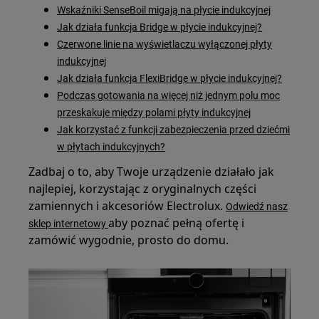
Wskaźniki SenseBoil migają na płycie indukcyjnej
Jak działa funkcja Bridge w płycie indukcyjnej?
Czerwone linie na wyświetlaczu wyłączonej płyty
indukcyjnej
Jak działa funkcja FlexiBridge w płycie indukcyjnej?
Podczas gotowania na więcej niż jednym polu moc
przeskakuje między polami płyty indukcyjnej
Jak korzystać z funkcji zabezpieczenia przed dziećmi
w płytach indukcyjnych?
Zadbaj o to, aby Twoje urządzenie działało jak
najlepiej, korzystając z oryginalnych części
zamiennych i akcesoriów Electrolux.
Odwiedź nasz
aby poznać pełną ofertę i
sklep internetowy
zamówić wygodnie, prosto do domu.