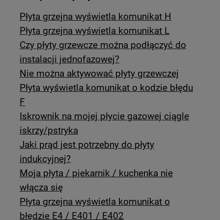
Płyta grzejna wyświetla komunikat H
Płyta grzejna wyświetla komunikat L
Czy płyty grzewcze można podłączyć do
instalacji jednofazowej?
Nie można aktywować płyty grzewczej
Płyta wyświetla komunikat o kodzie błędu
F
Iskrownik na mojej płycie gazowej ciągle
iskrzy/pstryka
Jaki prąd jest potrzebny do płyty
indukcyjnej?
Moja płyta / piekarnik / kuchenka nie
włącza się
Płyta grzejna wyświetla komunikat o
błędzie E4 / E401 / E402