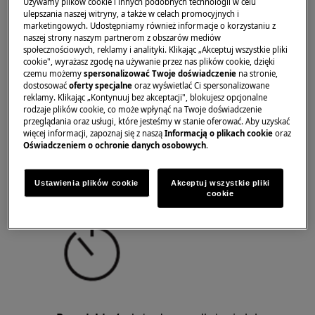
Używamy plików cookie i innych podobnych technologii w celu
ulepszania naszej witryny, a także w celach promocyjnych i
zakończenie gotowania.
marketingowych. Udostępniamy również informacje o korzystaniu z
naszej strony naszym partnerom z obszarów mediów
społecznościowych, reklamy i analityki. Klikając „Akceptuj wszystkie pliki
cookie", wyrażasz zgodę na używanie przez nas plików cookie, dzięki
czemu możemy
spersonalizować Twoje doświadczenie
na stronie,
dostosować
oferty specjalne
oraz wyświetlać Ci spersonalizowane
reklamy. Klikając „Kontynuuj bez akceptacji", blokujesz opcjonalne
rodzaje plików cookie, co może wpłynąć na Twoje doświadczenie
przeglądania oraz usługi, które jesteśmy w stanie oferować. Aby uzyskać
więcej informacji, zapoznaj się z naszą
Informacją o plikach cookie
oraz
Przycisk Zegar
pozwala ustawić czas
Oświadczeniem o ochronie danych osobowych
.
gotowania, a wyświetlacz zegara pokazuje
czas w minutach, co ułatwia
Ustawienia plików cookie
Akceptuj wszystkie pliki
monitorowanie procesu gotowania.
cookie