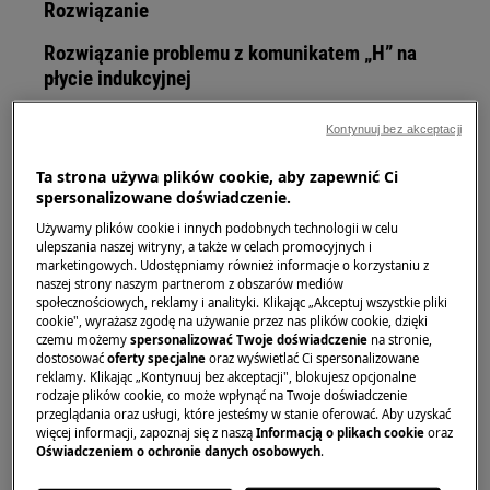
Rozwiązanie
Rozwiązanie problemu z komunikatem „H” na
płycie indukcyjnej
1. Odczekaj, aż pole grzewcze ostygnie
Kontynuuj bez akceptacji
Jeżeli na
pojawia się
litera H
,
płycie indukcyjnej
Ta strona używa plików cookie, aby zapewnić Ci
oznacza to, że
pole grzewcze jest nadal gorące
spersonalizowane doświadczenie.
(ciepło resztkowe). Symbol ten nie sygnalizuje
Używamy plików cookie i innych podobnych technologii w celu
usterki – jest
wskaźnikiem bezpieczeństwa
,
ulepszania naszej witryny, a także w celach promocyjnych i
który chroni przed
poparzeniem gorącej
marketingowych. Udostępniamy również informacje o korzystaniu z
naszej strony naszym partnerom z obszarów mediów
powierzchni
.
społecznościowych, reklamy i analityki. Klikając „Akceptuj wszystkie pliki
cookie", wyrażasz zgodę na używanie przez nas plików cookie, dzięki
H informuje
, że temperatura pola
czemu możemy
spersonalizować Twoje doświadczenie
na stronie,
dostosować
oferty specjalne
oraz wyświetlać Ci spersonalizowane
grzewczego przekracza 60 °C.
reklamy. Klikając „Kontynuuj bez akceptacji", blokujesz opcjonalne
Po zakończeniu gotowania
,
litera H
rodzaje plików cookie, co może wpłynąć na Twoje doświadczenie
pojawia się automatycznie
i zmienia się
przeglądania oraz usługi, które jesteśmy w stanie oferować. Aby uzyskać
więcej informacji, zapoznaj się z naszą
Informacją o plikach cookie
oraz
na
małą literę h
, gdy powierzchnia
Oświadczeniem o ochronie danych osobowych
.
ostygnie do bezpiecznej temperatury.