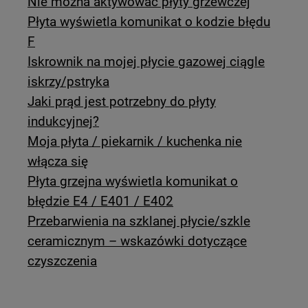
Nie można aktywować płyty grzewczej
Płyta wyświetla komunikat o kodzie błędu
F
Iskrownik na mojej płycie gazowej ciągle
iskrzy/pstryka
Jaki prąd jest potrzebny do płyty
indukcyjnej?
Moja płyta / piekarnik / kuchenka nie
włącza się
Płyta grzejna wyświetla komunikat o
błędzie E4 / E401 / E402
Przebarwienia na szklanej płycie/szkle
ceramicznym – wskazówki dotyczące
czyszczenia