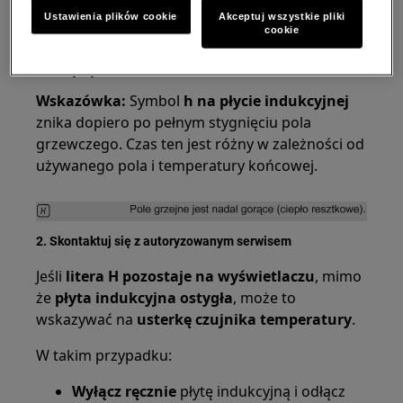
Nie dotykaj gorącej powierzchni
,
Ustawienia plików cookie
Akceptuj wszystkie pliki
ponieważ może być
niebezpieczna w
cookie
dotyku
i prowadzić do
poważnych
poparzeń
.
Wskazówka:
Symbol
h na płycie indukcyjnej
znika dopiero po pełnym stygnięciu pola
grzewczego. Czas ten jest różny w zależności od
używanego pola i temperatury końcowej.
2. Skontaktuj się z autoryzowanym serwisem
Jeśli
litera H pozostaje na wyświetlaczu
, mimo
że
płyta indukcyjna ostygła
, może to
wskazywać na
usterkę czujnika temperatury
.
W takim przypadku:
Wyłącz ręcznie
płytę indukcyjną i odłącz