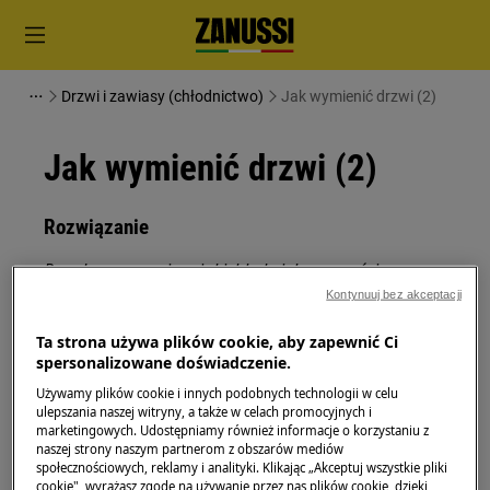
Drzwi i zawiasy (chłodnictwo)
Jak wymienić drzwi (2)
Jak wymienić drzwi (2)
Rozwiązanie
Przed rozpoczęciem jakichkolwiek czynności
konserwacyjnych wyłącz urządzenie i wyjmij wtyczkę
Kontynuuj bez akceptacji
z
gniazdka.
Ta strona używa plików cookie, aby zapewnić Ci
spersonalizowane doświadczenie.
Zawsze zachowaj ostrożność podczas przenoszenia
urządzeń, w przypadku ciężkich urządzeń do
Używamy plików cookie i innych podobnych technologii w celu
ulepszania naszej witryny, a także w celach promocyjnych i
przenoszenia potrzebne są dwie osoby.
marketingowych. Udostępniamy również informacje o korzystaniu z
naszej strony naszym partnerom z obszarów mediów
Zawsze używaj rękawic ochronnych i załączonego
społecznościowych, reklamy i analityki. Klikając „Akceptuj wszystkie pliki
obuwia.
cookie", wyrażasz zgodę na używanie przez nas plików cookie, dzięki