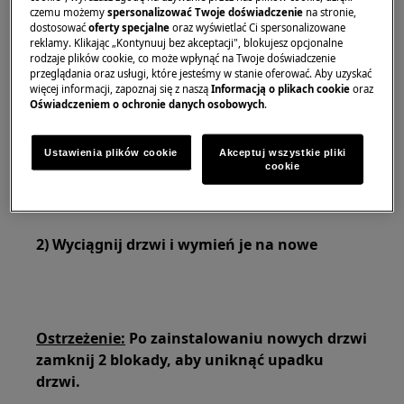
czemu możemy
spersonalizować Twoje doświadczenie
na stronie,
dostosować
oferty specjalne
oraz wyświetlać Ci spersonalizowane
Należy pamiętać, że samodzielna naprawa lub
reklamy. Klikając „Kontynuuj bez akceptacji", blokujesz opcjonalne
naprawa nieprofesjonalna może mieć konsekwencje
rodzaje plików cookie, co może wpłynąć na Twoje doświadczenie
przeglądania oraz usługi, które jesteśmy w stanie oferować. Aby uzyskać
dla bezpieczeństwa, jeśli nie zostanie wykonana
więcej informacji, zapoznaj się z naszą
Informacją o plikach cookie
oraz
prawidłowo
Oświadczeniem o ochronie danych osobowych
.
JAK WYMIENIĆ DRZWI
Ustawienia plików cookie
Akceptuj wszystkie pliki
cookie
1) Docisnąć drzwi ryglujące po obu stronach
2) Wyciągnij drzwi i wymień je na nowe
Ostrzeżenie:
Po zainstalowaniu nowych drzwi
zamknij 2 blokady, aby uniknąć upadku
drzwi.