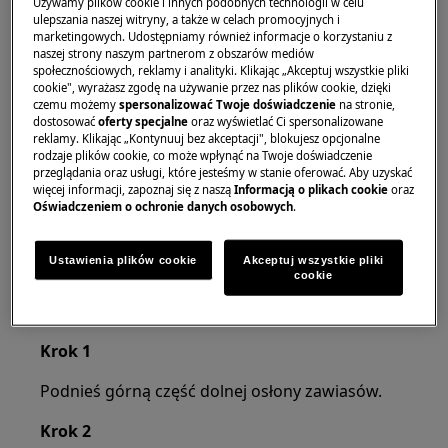
Używamy plików cookie i innych podobnych technologii w celu
ulepszania naszej witryny, a także w celach promocyjnych i
Należy pamiętać, że samodzielna naprawa lub
marketingowych. Udostępniamy również informacje o korzystaniu z
naszej strony naszym partnerom z obszarów mediów
naprawa nieprofesjonalna może mieć konsekwencje
społecznościowych, reklamy i analityki. Klikając „Akceptuj wszystkie pliki
dla bezpieczeństwa, jeśli nie zostanie wykonana
cookie", wyrażasz zgodę na używanie przez nas plików cookie, dzięki
czemu możemy
spersonalizować Twoje doświadczenie
na stronie,
prawidłowo
dostosować
oferty specjalne
oraz wyświetlać Ci spersonalizowane
reklamy. Klikając „Kontynuuj bez akceptacji", blokujesz opcjonalne
Jak zmienić zawiasy
rodzaje plików cookie, co może wpłynąć na Twoje doświadczenie
przeglądania oraz usługi, które jesteśmy w stanie oferować. Aby uzyskać
PRZYBORY:
więcej informacji, zapoznaj się z naszą
Informacją o plikach cookie
oraz
Oświadczeniem o ochronie danych osobowych
.
Wkrętak płaski 6 × 300
Ustawienia plików cookie
Akceptuj wszystkie pliki
Śrubokręt krzyżakowy 6 × 300
cookie
8mm wewnętrzny klucz sześciokątny
Krok 1
Podnieś górną część dolnej osłony zawiasów.
Krok 2