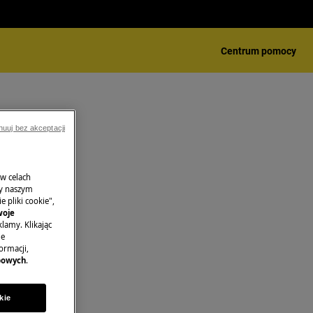
Centrum pomocy
nuuj bez akceptacji
 w celach
ny naszym
 pliki cookie",
woje
lamy. Klikając
je
ormacji,
bowych
.
kie