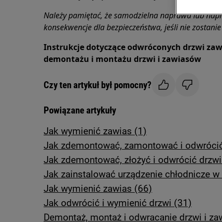
Należy pamiętać, że samodzielna naprawa lub nap
konsekwencje dla bezpieczeństwa, jeśli nie zostan
Instrukcje dotyczące odwróconych drzwi zaw
demontażu i montażu drzwi i zawiasów
Czy ten artykuł był pomocny?
Powiązane artykuły
Jak wymienić zawias (1)
Jak zdemontować, zamontować i odwrócić 
Jak zdemontować, złożyć i odwrócić drzwi
Jak zainstalować urządzenie chłodnicze 
Jak wymienić zawias (66)
Jak odwrócić i wymienić drzwi (31)
Demontaż, montaż i odwracanie drzwi i za