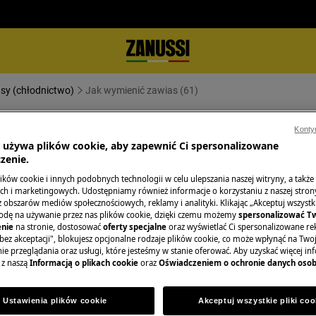
asy (chłodnictwo)
Jak wymienić zawias (61)
Konty
a używa plików cookie, aby zapewnić Ci spersonalizowane
zenie.
ków cookie i innych podobnych technologii w celu ulepszania naszej witryny, a także
h i marketingowych. Udostępniamy również informacje o korzystaniu z naszej stro
obszarów mediów społecznościowych, reklamy i analityki. Klikając „Akceptuj wszystkie
odę na używanie przez nas plików cookie, dzięki czemu możemy
spersonalizować T
wacyjnych wyłącz urządzenie i wyjmij
nie
na stronie, dostosować
oferty specjalne
oraz wyświetlać Ci spersonalizowane rek
bez akceptacji", blokujesz opcjonalne rodzaje plików cookie, co może wpłynąć na Two
e przeglądania oraz usługi, które jesteśmy w stanie oferować. Aby uzyskać więcej inf
urządzeń, w przypadku ciężkich
 z naszą
Informacją o plikach cookie
oraz
Oświadczeniem o ochronie danych oso
.
Ustawienia plików cookie
Akceptuj wszystkie pliki coo
obuwia.