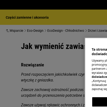
Części zamienne i akcesoria
Wsparcie
Eco-Design
EcoDesign - Chłodnictwo
Drzwi i zawi
Jak wymienić zawias (61)
Ta stron
doświadc
Używamy pli
Rozwiązanie
promocyjnyc
partnerom z 
wyrażasz zg
Przed rozpoczęciem jakichkolwiek czynności konser
doświadcze
wtyczkę z
gniazdka.
„Kontynuuj 
doświadczeni
Zawsze zachowaj ostrożność podczas przenoszenia 
zapoznaj się
urządzeń do przenoszenia potrzebne są dwie osoby
Zawsze używaj rękawic ochronnych i załączonego 