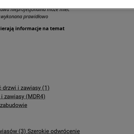
rawa nieprofesjonalna może mieć
ie wykonana prawidłowo
ierają informacje na temat
drzwi i zawiasy (1)
 i zawiasy (MDR4)
w zabudowie
wiasów (3) Szerokie odwrócenie