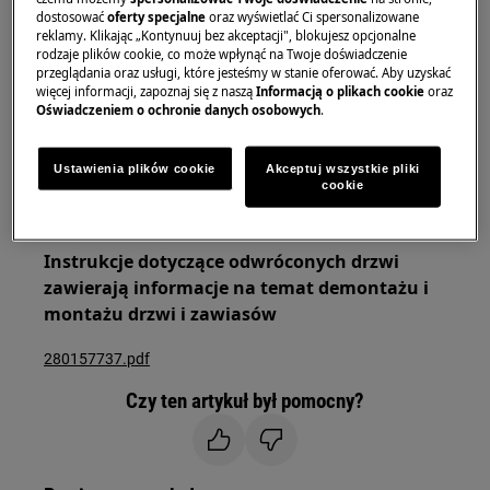
dostosować
oferty specjalne
oraz wyświetlać Ci spersonalizowane
przenoszenia potrzebne są dwie osoby.
reklamy. Klikając „Kontynuuj bez akceptacji", blokujesz opcjonalne
rodzaje plików cookie, co może wpłynąć na Twoje doświadczenie
Zawsze używaj rękawic ochronnych i załączonego
przeglądania oraz usługi, które jesteśmy w stanie oferować. Aby uzyskać
więcej informacji, zapoznaj się z naszą
Informacją o plikach cookie
oraz
obuwia.
Oświadczeniem o ochronie danych osobowych
.
Należy pamiętać, że samodzielna naprawa lub
naprawa nieprofesjonalna może mieć konsekwencje
Ustawienia plików cookie
Akceptuj wszystkie pliki
cookie
dla bezpieczeństwa, jeśli nie zostanie wykonana
prawidłowo
Instrukcje dotyczące odwróconych drzwi
zawierają informacje na temat demontażu i
montażu drzwi i zawiasów
280157737.pdf
Czy ten artykuł był pomocny?