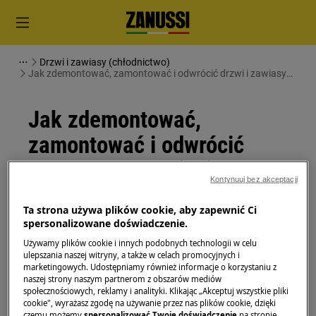
Drzwi i zawiasy (chłodnictwo)
Jak zdemontować, zamontować i odwrócić drzwi i zawiasy
(18)
Jak zdemontować,
zamontować i odwrócić
drzwi i zawiasy (18)
Kontynuuj bez akceptacji
Rozwiązanie
Ta strona używa plików cookie, aby zapewnić Ci
spersonalizowane doświadczenie.
Przed rozpoczęciem jakichkolwiek czynności
Używamy plików cookie i innych podobnych technologii w celu
konserwacyjnych wyłącz urządzenie i wyjmij wtyczkę
ulepszania naszej witryny, a także w celach promocyjnych i
marketingowych. Udostępniamy również informacje o korzystaniu z
z
gniazdka.
naszej strony naszym partnerom z obszarów mediów
społecznościowych, reklamy i analityki. Klikając „Akceptuj wszystkie pliki
Zawsze zachowaj ostrożność podczas przenoszenia
cookie", wyrażasz zgodę na używanie przez nas plików cookie, dzięki
urządzeń, w przypadku ciężkich urządzeń do
czemu możemy
spersonalizować Twoje doświadczenie
na stronie,