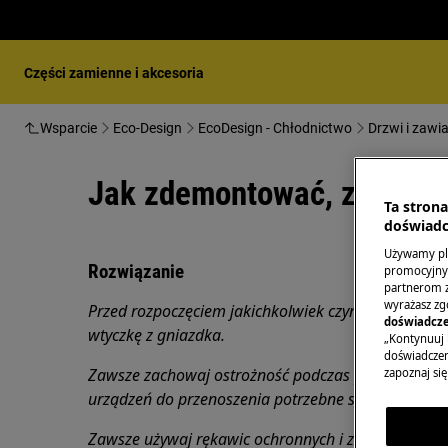
Części zamienne i akcesoria
Wsparcie
Eco-Design
EcoDesign - Chłodnictwo
Drzwi i zawi
Jak zdemontować, zamontow
Ta stron
doświadc
Używamy pli
Rozwiązanie
promocyjnyc
partnerom z 
wyrażasz zg
Przed rozpoczęciem jakichkolwiek czynności konser
doświadcze
wtyczkę z
gniazdka.
„Kontynuuj 
doświadczeni
Zawsze zachowaj ostrożność podczas przenoszenia 
zapoznaj się
urządzeń do przenoszenia potrzebne są dwie osoby
Zawsze używaj rękawic ochronnych i załączonego 