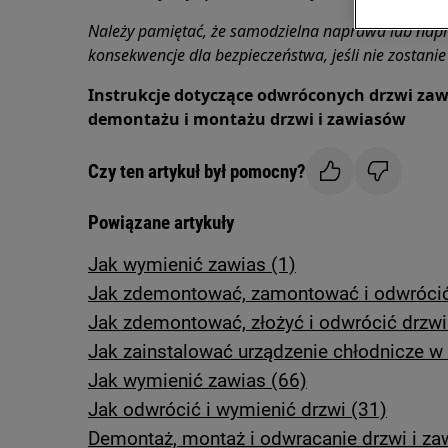
Należy pamiętać, że samodzielna naprawa lub nap
konsekwencje dla bezpieczeństwa, jeśli nie zostan
Instrukcje dotyczące odwróconych drzwi zaw
demontażu i montażu drzwi i zawiasów
Czy ten artykuł był pomocny?
Powiązane artykuły
Jak wymienić zawias (1)
Jak zdemontować, zamontować i odwrócić 
Jak zdemontować, złożyć i odwrócić drzwi
Jak zainstalować urządzenie chłodnicze 
Jak wymienić zawias (66)
Jak odwrócić i wymienić drzwi (31)
Demontaż, montaż i odwracanie drzwi i za