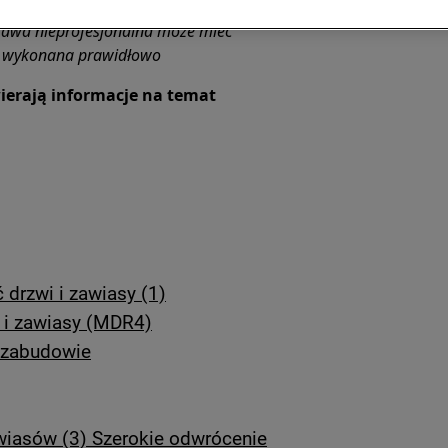
rawa nieprofesjonalna może mieć
ie wykonana prawidłowo
ierają informacje na temat
drzwi i zawiasy (1)
 i zawiasy (MDR4)
w zabudowie
wiasów (3) Szerokie odwrócenie