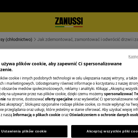
asy (chłodnictwo)
Jak zdemontować, zamontować i odwrócić drzwi i za
ać i odwrócić drzwi i zawiasy (9
Konty
a używa plików cookie, aby zapewnić Ci spersonalizowane
zenie.
ków cookie i innych podobnych technologii w celu ulepszania naszej witryny, a także
h i marketingowych. Udostępniamy również informacje o korzystaniu z naszej stro
obszarów mediów społecznościowych, reklamy i analityki. Klikając „Akceptuj wszystkie
odę na używanie przez nas plików cookie, dzięki czemu możemy
spersonalizować T
wacyjnych wyłącz urządzenie i wyjmij
nie
na stronie, dostosować
oferty specjalne
oraz wyświetlać Ci spersonalizowane rek
bez akceptacji", blokujesz opcjonalne rodzaje plików cookie, co może wpłynąć na Two
e przeglądania oraz usługi, które jesteśmy w stanie oferować. Aby uzyskać więcej inf
urządzeń, w przypadku ciężkich
 z naszą
Informacją o plikach cookie
oraz
Oświadczeniem o ochronie danych oso
.
Ustawienia plików cookie
Akceptuj wszystkie pliki coo
obuwia.