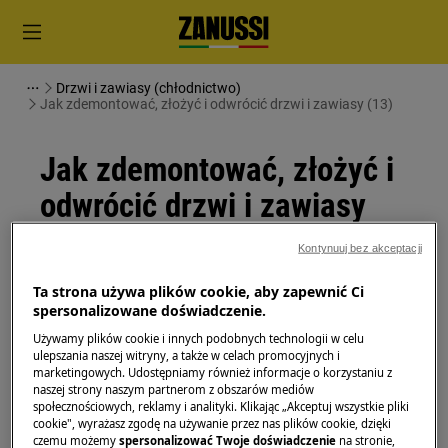
Drzwi i zawiasy (chłodnictwo)
Jak zdemontować, złożyć i odwrócić drzwi i zawiasy (13)
Jak zdemontować, złożyć i
odwrócić drzwi i zawiasy
(13)
Kontynuuj bez akceptacji
Ta strona używa plików cookie, aby zapewnić Ci
Rozwiązanie
spersonalizowane doświadczenie.
Przed rozpoczęciem jakichkolwiek czynności
Używamy plików cookie i innych podobnych technologii w celu
ulepszania naszej witryny, a także w celach promocyjnych i
konserwacyjnych wyłącz urządzenie i wyjmij wtyczkę
marketingowych. Udostępniamy również informacje o korzystaniu z
z
gniazdka.
naszej strony naszym partnerom z obszarów mediów
społecznościowych, reklamy i analityki. Klikając „Akceptuj wszystkie pliki
Zawsze zachowaj ostrożność podczas przenoszenia
cookie", wyrażasz zgodę na używanie przez nas plików cookie, dzięki
czemu możemy
spersonalizować Twoje doświadczenie
na stronie,
urządzeń, w przypadku ciężkich urządzeń do