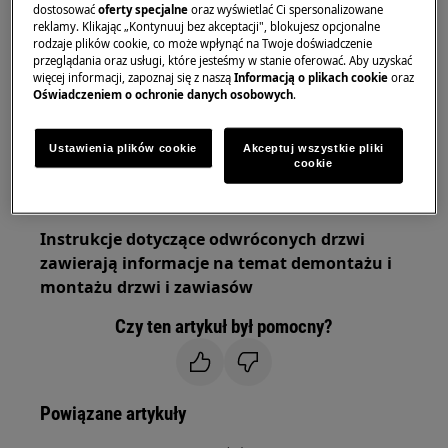
dostosować
oferty specjalne
oraz wyświetlać Ci spersonalizowane
przenoszenia potrzebne są dwie osoby.
reklamy. Klikając „Kontynuuj bez akceptacji", blokujesz opcjonalne
rodzaje plików cookie, co może wpłynąć na Twoje doświadczenie
Zawsze używaj rękawic ochronnych i załączonego
przeglądania oraz usługi, które jesteśmy w stanie oferować. Aby uzyskać
więcej informacji, zapoznaj się z naszą
Informacją o plikach cookie
oraz
obuwia.
Oświadczeniem o ochronie danych osobowych
.
Należy pamiętać, że samodzielna naprawa lub
naprawa nieprofesjonalna może mieć konsekwencje
Ustawienia plików cookie
Akceptuj wszystkie pliki
cookie
dla bezpieczeństwa, jeśli nie zostanie wykonana
prawidłowo
Instrukcje dotyczące odwróconych drzwi
zawierają informacje na temat demontażu i
montażu drzwi i zawiasów
Czy ten artykuł był pomocny?
Powiązane artykuły