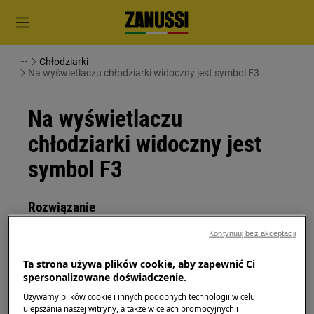
Chłodziarki
Na wyświetlaczu chłodziarki widoczny jest symbol F3
Na wyświetlaczu
chłodziarki widoczny jest
symbol F3
Rozwiązanie
Problem:
Kontynuuj bez akceptacji
Komunikat o błędzie F3, F4 lub F5 na
Ta strona używa plików cookie, aby zapewnić Ci
spersonalizowane doświadczenie.
wyświetlaczu chłodziarki / chłodziarko-
zamrażarki
Używamy plików cookie i innych podobnych technologii w celu
ulepszania naszej witryny, a także w celach promocyjnych i