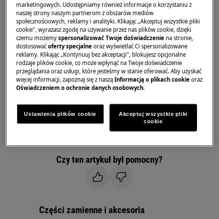
Dotyczy:
marketingowych. Udostępniamy również informacje o korzystaniu z
naszej strony naszym partnerom z obszarów mediów
społecznościowych, reklamy i analityki. Klikając „Akceptuj wszystkie pliki
Chłodziarki
cookie", wyrażasz zgodę na używanie przez nas plików cookie, dzięki
Chłodziarko-zamrażarki
czemu możemy
spersonalizować Twoje doświadczenie
na stronie,
dostosować
oferty specjalne
oraz wyświetlać Ci spersonalizowane
Rozwiązanie:
reklamy. Klikając „Kontynuuj bez akceptacji", blokujesz opcjonalne
rodzaje plików cookie, co może wpłynąć na Twoje doświadczenie
przeglądania oraz usługi, które jesteśmy w stanie oferować. Aby uzyskać
1. Należy skontaktować się z autoryzowanym
więcej informacji, zapoznaj się z naszą
Informacją o plikach cookie
oraz
centrum serwisowym.
Oświadczeniem o ochronie danych osobowych
.
Widoczny na wyświetlaczu komunikat o błędzie
Ustawienia plików cookie
Akceptuj wszystkie pliki
F3, F4 lub F5 sygnalizuje problem z wadliwym
cookie
czujnikiem temperatury. Zalecamy zamówienie
wizyty serwisanta.
Czy ten artykuł był pomocny?
Części zamienne i akcesoria