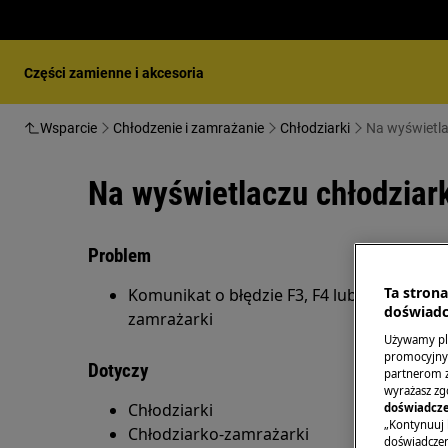
Części zamienne i akcesoria
Wsparcie
Chłodzenie i zamrażanie
Chłodziarki
Na wyświetla
Na wyświetlaczu chłodziark
Problem
Ta stron
Komunikat o błędzie F3, F4 lub F5 na wyświ
doświadc
zamrażarki
Używamy pli
promocyjnyc
Dotyczy
partnerom z 
wyrażasz zg
Chłodziarki
doświadcze
„Kontynuuj 
Chłodziarko-zamrażarki
doświadczeni