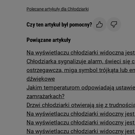
Polecane artykuły dla Chłodziarki
Czy ten artykuł był pomocny?
Powiązane artykuły
Na wyświetlaczu chłodziarki widoczna jest l
Chłodziarka sygnalizuje alarm, świeci się 
ostrzegawcza, miga symbol trójkąta lub e
dźwiękowe
Jakim temperaturom odpowiadają ustawien
zamrażarkach?
Drzwi chłodziarki otwierają się z trudności
Na wyświetlaczu chłodziarki widoczny jes
Na wyświetlaczu chłodziarki widoczny jes
Na wyświetlaczu chłodziarki widoczny jes