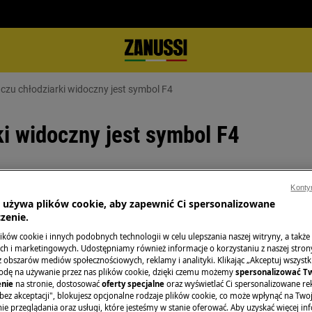
czu chłodziarki widoczny jest symbol F4
i widoczny jest symbol F4
Konty
Części zamienne i
a używa plików cookie, aby zapewnić Ci spersonalizowane
etlaczu chłodziarki / chłodziarko-
zenie.
Znajdź oryginalne
ków cookie i innych podobnych technologii w celu ulepszania naszej witryny, a także
urządzenia w nasz
h i marketingowych. Udostępniamy również informacje o korzystaniu z naszej stro
zamów je prosto 
obszarów mediów społecznościowych, reklamy i analityki. Klikając „Akceptuj wszystkie
odę na używanie przez nas plików cookie, dzięki czemu możemy
spersonalizować T
nie
na stronie, dostosować
oferty specjalne
oraz wyświetlać Ci spersonalizowane rek
bez akceptacji", blokujesz opcjonalne rodzaje plików cookie, co może wpłynąć na Two
Do sklepu inter
e przeglądania oraz usługi, które jesteśmy w stanie oferować. Aby uzyskać więcej inf