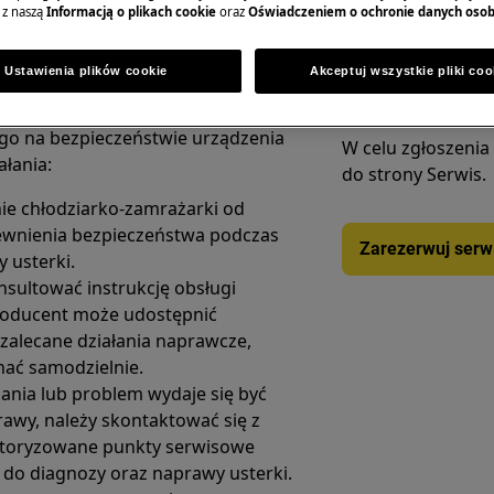
 z naszą
Informacją o plikach cookie
oraz
Oświadczeniem o ochronie danych oso
Ustawienia plików cookie
Akceptuj wszystkie pliki coo
em na chłodziarko-zamrażarce
Zamów wizytę se
blem z czujnikiem temperatury,
go na bezpieczeństwie urządzenia
W celu zgłoszenia
ałania:
do strony Serwis.
ie chłodziarko-zamrażarki od
apewnienia bezpieczeństwa podczas
Zarezerwuj serw
 usterki.
nsultować instrukcję obsługi
producent może udostępnić
zalecane działania naprawcze,
ać samodzielnie.
ązania lub problem wydaje się być
awy, należy skontaktować się z
toryzowane punkty serwisowe
 do diagnozy oraz naprawy usterki.