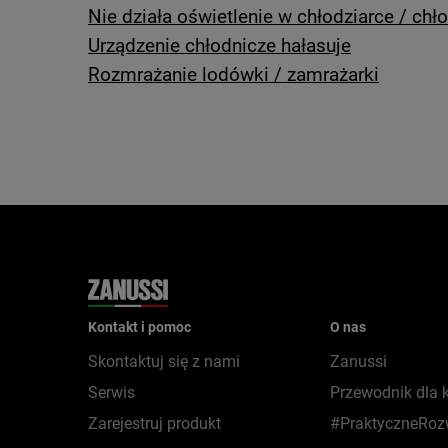
Nie działa oświetlenie w chłodziarce / ch
Urządzenie chłodnicze hałasuje
Rozmrażanie lodówki / zamrażarki
Kontakt i pomoc
O nas
Skontaktuj się z nami
Zanussi
Serwis
Przewodnik dla 
Zarejestruj produkt
#PraktyczneRoz