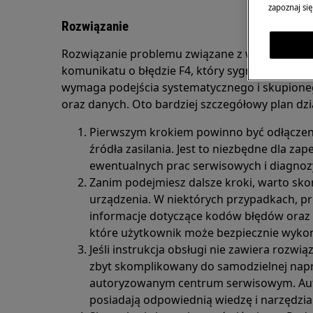
zapoznaj się
Rozwiązanie
Rozwiązanie problemu związane z wyświetlani
komunikatu o błędzie F4, który sygnalizuje pro
wymaga podejścia systematycznego i skupione
oraz danych. Oto bardziej szczegółowy plan dzi
Pierwszym krokiem powinno być odłączen
źródła zasilania. Jest to niezbędne dla z
ewentualnych prac serwisowych i diagnozy
Zanim podejmiesz dalsze kroki, warto sko
urządzenia. W niektórych przypadkach, 
informacje dotyczące kodów błędów oraz 
które użytkownik może bezpiecznie wykon
Jeśli instrukcja obsługi nie zawiera rozwi
zbyt skomplikowany do samodzielnej napr
autoryzowanym centrum serwisowym. Au
posiadają odpowiednią wiedzę i narzędzia