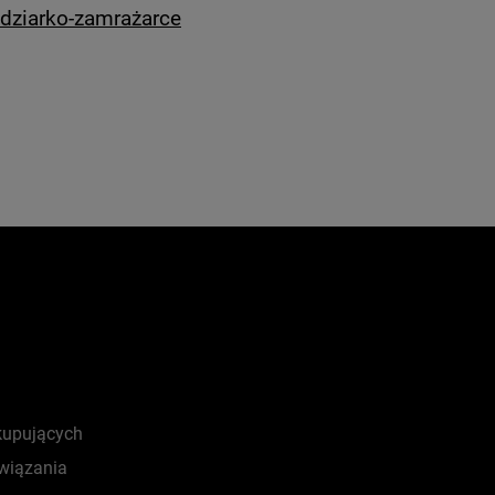
łodziarko-zamrażarce
kupujących
wiązania