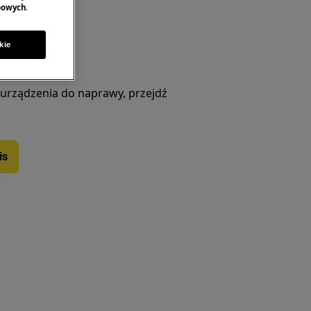
bowych
.
kie
rwisową
 urządzenia do naprawy, przejdź
is