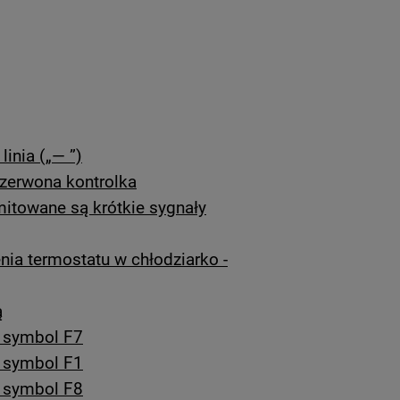
inia („— ”)
czerwona kontrolka
mitowane są krótkie sygnały
ia termostatu w chłodziarko -
ą
t symbol F7
t symbol F1
t symbol F8