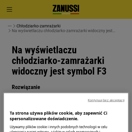
Chłodziarko-zamrażarki
Na wyświetlaczu chłodziarko-zamrażarki widoczny jest
symbol F3
Na wyświetlaczu
chłodziarko-zamrażarki
widoczny jest symbol F3
Rozwiązanie
Problem
Kontynuuj bez akceptacji
Komunikat o błędzie F3, F4 lub F5 na
Ta strona używa plików cookie, aby zapewnić Ci
wyświetlaczu chłodziarki / chłodziarko-
spersonalizowane doświadczenie.
zamrażarki
Używamy plików cookie i innych podobnych technologii w celu
ulepszania naszej witryny, a także w celach promocyjnych i