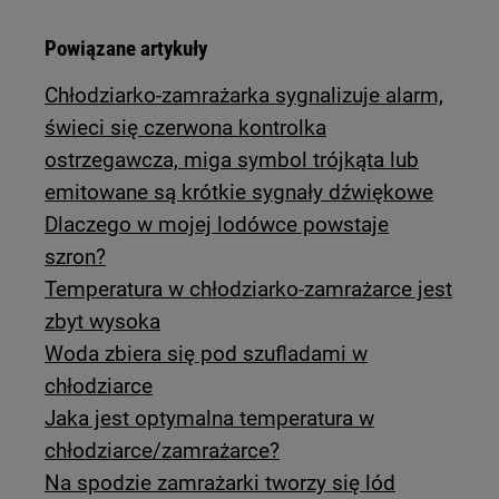
Powiązane artykuły
Chłodziarko-zamrażarka sygnalizuje alarm,
świeci się czerwona kontrolka
ostrzegawcza, miga symbol trójkąta lub
emitowane są krótkie sygnały dźwiękowe
Dlaczego w mojej lodówce powstaje
szron?
Temperatura w chłodziarko-zamrażarce jest
zbyt wysoka
Woda zbiera się pod szufladami w
chłodziarce
Jaka jest optymalna temperatura w
chłodziarce/zamrażarce?
Na spodzie zamrażarki tworzy się lód