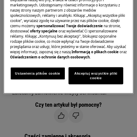
Dotyczy
marketingowych. Udostępniamy również informacje o korzystaniu z
naszej strony naszym partnerom z obszarów mediów
Chłodziarki
społecznościowych, reklamy i analityki. Klikając „Akceptuj wszystkie pliki
cookie", wyrażasz zgodę na używanie przez nas plików cookie, dzięki
Chłodziarko-zamrażarki
czemu możemy
spersonalizować Twoje doświadczenie
na stronie,
dostosować
oferty specjalne
oraz wyświetlać Ci spersonalizowane
Rozwiązanie
reklamy. Klikając „Kontynuuj bez akceptacji", blokujesz opcjonalne
rodzaje plików cookie, co może wpłynąć na Twoje doświadczenie
1. Należy skontaktować się z autoryzowanym
przeglądania oraz usługi, które jesteśmy w stanie oferować. Aby uzyskać
więcej informacji, zapoznaj się z naszą
Informacją o plikach cookie
oraz
centrum serwisowym.
Oświadczeniem o ochronie danych osobowych
.
Widoczny na wyświetlaczu komunikat o błędzie
F3, F4 lub F5 sygnalizuje problem z wadliwym
Ustawienia plików cookie
Akceptuj wszystkie pliki
cookie
czujnikiem temperatury.
Zalecamy zamówienie wizyty serwisanta.
Czy ten artykuł był pomocny?
Części zamienne i akcesoria