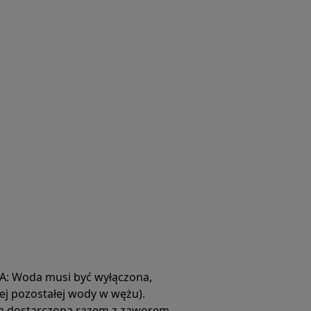
A: Woda musi być wyłączona,
ej pozostałej wody w wężu).
 dostarczoną razem z zaworem.