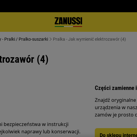
- Pralki / Pralko-suszarki
Pralka - Jak wymienić elektrozawór (4)
trozawór (4)
Części zamienne i
Znajdź oryginalne
urządzenia w nasz
zamów je prosto 
i bezpieczeństwa w instrukcji
ejkolwiek naprawy lub konserwacji.
Do sklepu inter