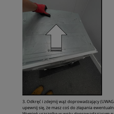
3. Odkręć i zdejmij wąż doprowadzający (UWAG
upewnij się, że masz coś do złapania ewentualn
Wymień uszczelkę w wężu doprowadzającym na