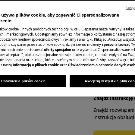
Konty
a używa plików cookie, aby zapewnić Ci spersonalizowane
zenie.
Zamów wizytę se
ków cookie i innych podobnych technologii w celu ulepszania naszej witryny, a także
h i marketingowych. Udostępniamy również informacje o korzystaniu z naszej stro
obszarów mediów społecznościowych, reklamy i analityki. Klikając „Akceptuj wszystkie
W celu zgłoszenia
odę na używanie przez nas plików cookie, dzięki czemu możemy
spersonalizować T
do strony Serwis.
nie
na stronie, dostosować
oferty specjalne
oraz wyświetlać Ci spersonalizowane rek
 lub konserwacji, wyłącz urządzenie
bez akceptacji", blokujesz opcjonalne rodzaje plików cookie, co może wpłynąć na Two
e przeglądania oraz usługi, które jesteśmy w stanie oferować. Aby uzyskać więcej inf
 z naszą
Informacją o plikach cookie
oraz
Oświadczeniem o ochronie danych oso
Zarezerwuj serw
Ustawienia plików cookie
Akceptuj wszystkie pliki coo
Znajdź instrukcję 
Znajdź rozwiązan
instrukcję obsługi