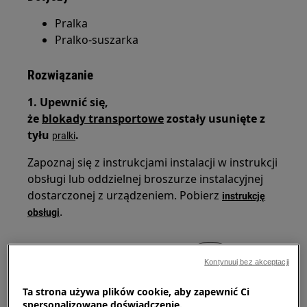
Pralka
Pralko-suszarka
Rozwiązanie
1. Upewnić się,
że
blokady transportowe
zostały usunięte z
tyłu
.
pralki
Zapoznaj się z instrukcjami instalacji w instrukcji
obsługi lub oddzielnej broszurze instalacyjnej
dostarczonej z urządzeniem. Pobierz
instrukcję
.
obsługi
Kontynuuj bez akceptacji
Ta strona używa plików cookie, aby zapewnić Ci
spersonalizowane doświadczenie.