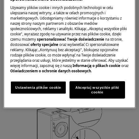
Używamy plików cookie i innych podobnych technologii w celu
ulepszania naszej witryny, a także w celach promocyjnych i
marketingowych. Udostępniamy również informacje o korzystaniu z
naszej strony naszym partnerom z obszarów mediów
społecznościowych, reklamy i analityki. Klikając „Akceptuj wszystkie pliki
cookie", wyrażasz zgodę na używanie przez nas plików cookie, dzięki
czemu możemy
spersonalizować Twoje doświadczenie
na stronie,
2. Wypoziomować pralkę, podnosząc lub
dostosować
oferty specjalne
oraz wyświetlać Ci spersonalizowane
opuszczając nóżki.
reklamy. Klikając „Kontynuuj bez akceptacji", blokujesz opcjonalne
rodzaje plików cookie, co może wpłynąć na Twoje doświadczenie
przeglądania oraz usługi, które jesteśmy w stanie oferować. Aby uzyskać
Użyć poziomicy, aby sprawdzić, czy
więcej informacji, zapoznaj się z naszą
Informacją o plikach cookie
oraz
maszyna stoi poziomo na wszystkich
Oświadczeniem o ochronie danych osobowych
.
stopach.
Wyregulować stopy za pomocą klucza.
Ustawienia plików cookie
Akceptuj wszystkie pliki
cookie