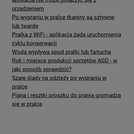
urządzeniem
Po wypraniu w pralce tkaniny są sztywne
lub twarde
Pralka z WiFi - aplikacja żąda uruchomienia
cyklu konserwacji
Woda wypływa spod pralki lub fartucha
Rok i miejsce produkcji sprzętów AGD - w
jaki sposób sprawdzić?
Szare ślady na odzieży po wypraniu w
pralce
Piana i resztki proszku do prania gromadzą
się w pralce