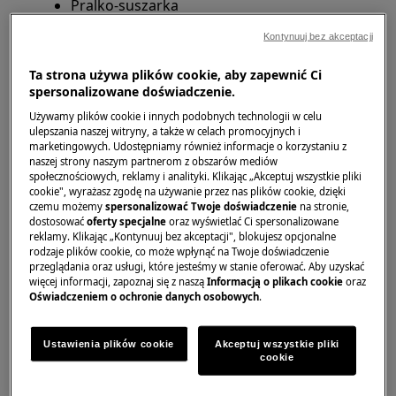
Pralko-suszarka
Kontynuuj bez akceptacji
Rozwiązanie
Ta strona używa plików cookie, aby zapewnić Ci
Kody błędu E50, E59, C9 lub F9 w pralkach oraz
spersonalizowane doświadczenie.
pralko-suszarkach Electrolux często są
Używamy plików cookie i innych podobnych technologii w celu
wynikiem przeładowania bębna i wymagają
ulepszania naszej witryny, a także w celach promocyjnych i
marketingowych. Udostępniamy również informacje o korzystaniu z
uwagi użytkownika.
naszej strony naszym partnerom z obszarów mediów
społecznościowych, reklamy i analityki. Klikając „Akceptuj wszystkie pliki
Sprawdź, czy bęben pralki nie jest
cookie", wyrażasz zgodę na używanie przez nas plików cookie, dzięki
przeładowany. Nadmiar prania może prowadzić
czemu możemy
spersonalizować Twoje doświadczenie
na stronie,
dostosować
oferty specjalne
oraz wyświetlać Ci spersonalizowane
do błędu E59. Upewnij się, że ilość ubrań jest
reklamy. Klikając „Kontynuuj bez akceptacji", blokujesz opcjonalne
zgodna z wytycznymi dotyczącymi
rodzaje plików cookie, co może wpłynąć na Twoje doświadczenie
przeglądania oraz usługi, które jesteśmy w stanie oferować. Aby uzyskać
maksymalnego obciążenia pralki. Dokładne
więcej informacji, zapoznaj się z naszą
Informacją o plikach cookie
oraz
informacje na temat maksymalnego załadunku
Oświadczeniem o ochronie danych osobowych
.
znajdziesz w specyfikacji urządzenia oraz w
.
instrukcji obsługi
Ustawienia plików cookie
Akceptuj wszystkie pliki
cookie
Problem nadal występuje? Umów naprawę