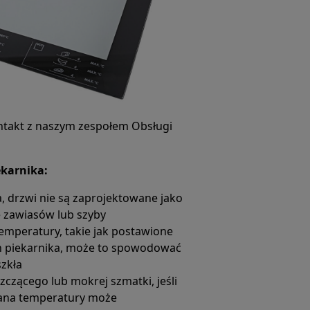
ontakt z naszym zespołem Obsługi
ekarnika:
, drzwi nie są zaprojektowane jako
 zawiasów lub szyby
emperatury, takie jak postawione
h piekarnika, może to spowodować
szkła
czącego lub mokrej szmatki, jeśli
miana temperatury może