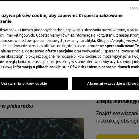
Konty
a używa plików cookie, aby zapewnić Ci spersonalizowane
zenie.
sposób postępowania jeśli szyba w
Zamów wizytę se
ków cookie i innych podobnych technologii w celu ulepszania naszej witryny, a także
h i marketingowych. Udostępniamy również informacje o korzystaniu z naszej stro
obszarów mediów społecznościowych, reklamy i analityki. Klikając „Akceptuj wszystkie
W celu zgłoszenia
yt częste, jednak hartowane szkło
odę na używanie przez nas plików cookie, dzięki czemu możemy
spersonalizować T
do strony Serwis.
jeśli zostanie poddane pewnym
nie
na stronie, dostosować
oferty specjalne
oraz wyświetlać Ci spersonalizowane rek
bez akceptacji", blokujesz opcjonalne rodzaje plików cookie, co może wpłynąć na Two
e przeglądania oraz usługi, które jesteśmy w stanie oferować. Aby uzyskać więcej inf
 z naszą
Informacją o plikach cookie
oraz
Oświadczeniem o ochronie danych oso
Zarezerwuj serw
pękać na drobne fragmenty, dzięki
ich odłamków niebezpiecznego
Ustawienia plików cookie
Akceptuj wszystkie pliki coo
ci przy usuwaniu potłuczonego
Znajdź instrukcję 
o w piekarniku
Znajdź rozwiązan
instrukcję obsługi