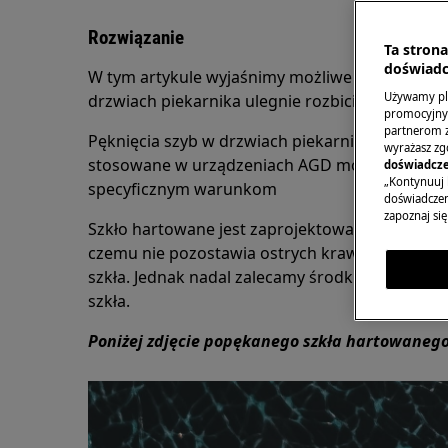
Rozwiązanie
Ta stron
doświadc
W tym artykule wyjaśnimy możliwe przyczyny i 
Używamy pli
drzwiach piekarnika ulegnie rozbiciu/pęknięciu
promocyjnyc
partnerom z 
Pęknięcia szyb w drzwiach piekarnika nie są zb
wyrażasz zg
stosowane w urządzeniach AGD może pęknąć, 
doświadcze
„Kontynuuj 
specyficznym warunkom
doświadczeni
zapoznaj się
Szkło hartowane jest zaprojektowane tak, aby 
czemu nie pozostawia ostrych krawędzi i dług
szkła. Jednak nadal zalecamy środki ostrożnoś
szkła.
Poniżej zdjęcie popękanego szkła hartowaneg