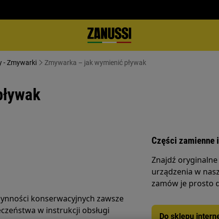
y - Zmywarki
Zmywarka – jak wymienić pływak
pływak
Części zamienne i
Znajdź oryginalne
urządzenia w nasz
zamów je prosto 
zynności konserwacyjnych zawsze
czeństwa w instrukcji obsługi
Do sklepu inter