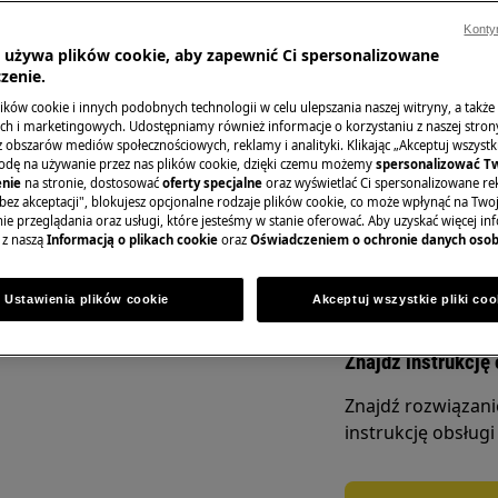
ort/user-manuals/
Konty
a używa plików cookie, aby zapewnić Ci spersonalizowane
zenie.
Zamów wizytę se
ków cookie i innych podobnych technologii w celu ulepszania naszej witryny, a także
h i marketingowych. Udostępniamy również informacje o korzystaniu z naszej stro
YCZNYM
obszarów mediów społecznościowych, reklamy i analityki. Klikając „Akceptuj wszystkie
W celu zgłoszenia
odę na używanie przez nas plików cookie, dzięki czemu możemy
spersonalizować T
do strony Serwis.
nie
na stronie, dostosować
oferty specjalne
oraz wyświetlać Ci spersonalizowane rek
czych lub konserwacyjnych wyłącz
bez akceptacji", blokujesz opcjonalne rodzaje plików cookie, co może wpłynąć na Two
a.
e przeglądania oraz usługi, które jesteśmy w stanie oferować. Aby uzyskać więcej inf
 z naszą
Informacją o plikach cookie
oraz
Oświadczeniem o ochronie danych oso
Zarezerwuj serw
Ustawienia plików cookie
Akceptuj wszystkie pliki coo
Znajdź instrukcję 
Znajdź rozwiązan
instrukcję obsługi