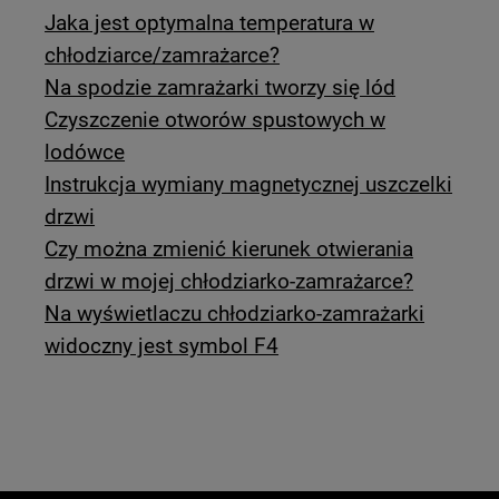
Jaka jest optymalna temperatura w
chłodziarce/zamrażarce?
Na spodzie zamrażarki tworzy się lód
Czyszczenie otworów spustowych w
lodówce
Instrukcja wymiany magnetycznej uszczelki
drzwi
Czy można zmienić kierunek otwierania
drzwi w mojej chłodziarko-zamrażarce?
Na wyświetlaczu chłodziarko-zamrażarki
widoczny jest symbol F4