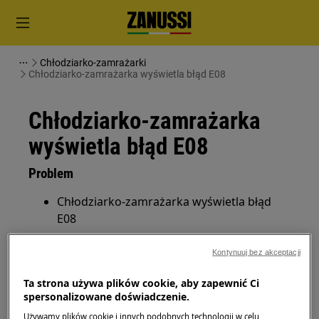
Chłodziarko-zamrażarki
Chłodziarko-zamrażarka wyświetla błąd E08
Chłodziarko-zamrażarka
wyświetla błąd E08
Problem
Chłodziarko-zamrażarka wyświetla błąd
E08
Dotyczy
Kontynuuj bez akceptacji
Chłodziarko-zamrażarka
Ta strona używa plików cookie, aby zapewnić Ci
spersonalizowane doświadczenie.
Używamy plików cookie i innych podobnych technologii w celu