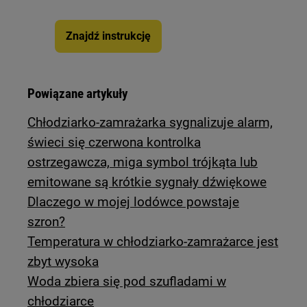
Znajdź instrukcję
Powiązane artykuły
Chłodziarko-zamrażarka sygnalizuje alarm,
świeci się czerwona kontrolka
ostrzegawcza, miga symbol trójkąta lub
emitowane są krótkie sygnały dźwiękowe
Dlaczego w mojej lodówce powstaje
szron?
Temperatura w chłodziarko-zamrażarce jest
zbyt wysoka
Woda zbiera się pod szufladami w
chłodziarce