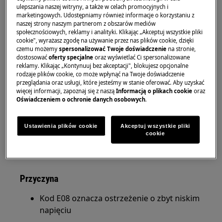
Rozwiązanie
ulepszania naszej witryny, a także w celach promocyjnych i
marketingowych. Udostępniamy również informacje o korzystaniu z
Kod błędu E08 wskazuje, że napięcie zasilania
naszej strony naszym partnerom z obszarów mediów
urządzenia spadło poniżej 170 V, nie jest to
społecznościowych, reklamy i analityki. Klikając „Akceptuj wszystkie pliki
cookie", wyrażasz zgodę na używanie przez nas plików cookie, dzięki
awaria urządzenia lecz zabezpieczenie przed
czemu możemy
spersonalizować Twoje doświadczenie
na stronie,
uszkodzeniem sprężarki.
dostosować
oferty specjalne
oraz wyświetlać Ci spersonalizowane
reklamy. Klikając „Kontynuuj bez akceptacji", blokujesz opcjonalne
rodzaje plików cookie, co może wpłynąć na Twoje doświadczenie
Błąd przestanie być wyświetlany po tym jak
przeglądania oraz usługi, które jesteśmy w stanie oferować. Aby uzyskać
napięcie się ustabilizuje.
więcej informacji, zapoznaj się z naszą
Informacją o plikach cookie
oraz
Oświadczeniem o ochronie danych osobowych
.
Jeśli ostrzeżenie w dalszym ciągu będzie się
pojawiać skontaktuj się z naszym w celu
Ustawienia plików cookie
Akceptuj wszystkie pliki
zarejestrowania wizyty serwisowej.
cookie
Biurem Obsługi Klienta
Przyczyna
Kod E08 oznacza ostrzeżenie o zbyt niskim
napięciu