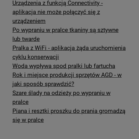
Urządzenia z funkcją Connectivity -
aplikacja nie może połączyć się z
urządzeniem
Po wypraniu w pralce tkaniny są sztywne
lub twarde
Pralka z WiFi - aplikacja żąda uruchomienia
cyklu konserwacji
Woda wypływa spod pralki lub fartucha
Rok i miejsce produkcji sprzętów AGD - w
jaki sposób sprawdzić?
Szare ślady na odzieży po wypraniu w
pralce
Piana i resztki proszku do prania gromadzą
się w pralce