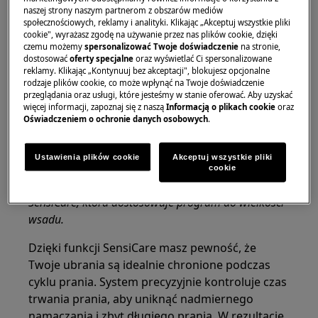
naszej strony naszym partnerom z obszarów mediów
SensiCare
- technologia wykrywania załadunku,
społecznościowych, reklamy i analityki. Klikając „Akceptuj wszystkie pliki
cookie", wyrażasz zgodę na używanie przez nas plików cookie, dzięki
która rozpoznaje wielkość wsadu i dostosowuje
czemu możemy
spersonalizować Twoje doświadczenie
na stronie,
program, aby zaoszczędzić do 30% czasu na
dostosować
oferty specjalne
oraz wyświetlać Ci spersonalizowane
każdym cyklu.* Dzięki temu każde pranie jest
reklamy. Klikając „Kontynuuj bez akceptacji", blokujesz opcjonalne
rodzaje plików cookie, co może wpłynąć na Twoje doświadczenie
precyzyjnie dopasowane do rodzaju i ilości
przeglądania oraz usługi, które jesteśmy w stanie oferować. Aby uzyskać
odzieży.
więcej informacji, zapoznaj się z naszą
Informacją o plikach cookie
oraz
Oświadczeniem o ochronie danych osobowych
.
*Na podstawie wewnętrznych testów czasu trwania
programu, zużycia wody i energii dla ładunku 1 kg w
Ustawienia plików cookie
Akceptuj wszystkie pliki
porównaniu z maksymalnym załadunkiem w
cookie
programie Bawełna 30°C, z wykorzystaniem funkcji
SensiCare, która dostosowuje program do wielkości
wsadu.
Dzięki funkcji SensiCare masz pewność, że
Twoje ubrania są idealnie chronione podczas
cyklu prania. System precyzyjnie kontroluje czas
trwania prania, aby uniknąć nadmiernego
namaczania i zbyt długiego prania. W rezultacie