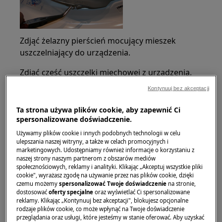
Zdjąć żelazny pierścień mocujący mieszek
uszczelniający do urządzenia.
Zdjąć część uszczelki miechowej z urządzenia.
Kontynuuj bez akceptacji
Ta strona używa plików cookie, aby zapewnić Ci
spersonalizowane doświadczenie.
Używamy plików cookie i innych podobnych technologii w celu
ulepszania naszej witryny, a także w celach promocyjnych i
marketingowych. Udostępniamy również informacje o korzystaniu z
naszej strony naszym partnerom z obszarów mediów
Uważaj, aby nie zarysować obudowy.
społecznościowych, reklamy i analityki. Klikając „Akceptuj wszystkie pliki
cookie", wyrażasz zgodę na używanie przez nas plików cookie, dzięki
czemu możemy
spersonalizować Twoje doświadczenie
na stronie,
Wcisnąć kołek u góry do wewnątrz i
dostosować
oferty specjalne
oraz wyświetlać Ci spersonalizowane
jednocześnie przesunąć zabezpieczenie drzwi w
reklamy. Klikając „Kontynuuj bez akceptacji", blokujesz opcjonalne
rodzaje plików cookie, co może wpłynąć na Twoje doświadczenie
lewo.
przeglądania oraz usługi, które jesteśmy w stanie oferować. Aby uzyskać