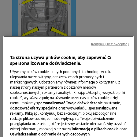
Kontynuuj bez akceptacji
Ta strona używa plików cookie, aby zapewnić Ci
spersonalizowane doświadczenie.
Używamy plików cookie i innych podobnych technologii w celu
Zacznij od zdjęcia paneli bocznych, aby uzyskać
ulepszania naszej witryny, a także w celach promocyjnych i
dostęp do wszystkich różnych części pralki.
marketingowych. Udostępniamy również informacje o korzystaniu z
naszej strony naszym partnerom z obszarów mediów
Odkręć śruby mocujące prawy lub lewy panel
społecznościowych, reklamy i analityki. Klikając „Akceptuj wszystkie pliki
cookie", wyrażasz zgodę na używanie przez nas plików cookie, dzięki
boczny (patrząc od przodu) do panelu tylnego.
czemu możemy
spersonalizować Twoje doświadczenie
na stronie,
dostosować
oferty specjalne
oraz wyświetlać Ci spersonalizowane
reklamy. Klikając „Kontynuuj bez akceptacji", blokujesz opcjonalne
rodzaje plików cookie, co może wpłynąć na Twoje doświadczenie
przeglądania oraz usługi, które jesteśmy w stanie oferować. Aby uzyskać
więcej informacji, zapoznaj się z naszą
Informacją o plikach cookie
oraz
Oświadczeniem o ochronie danych osobowych
.