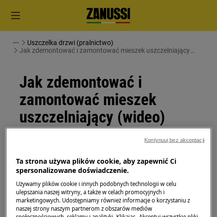
Uszczelka drzwi (pralnictwo)
Jak zdemontować i zamontować mieszek uszczelniający
(wideo)
Jak zdemontować i
zamontować mieszek
uszczelniający (wideo)
Kontynuuj bez akceptacji
Rozwiązanie
Ta strona używa plików cookie, aby zapewnić Ci
Przed rozpoczęciem jakichkolwiek czynności
spersonalizowane doświadczenie.
konserwacyjnych wyłącz urządzenie i wyjmij wtyczkę
Używamy plików cookie i innych podobnych technologii w celu
z
gniazdka.
ulepszania naszej witryny, a także w celach promocyjnych i
marketingowych. Udostępniamy również informacje o korzystaniu z
Zawsze zachowaj ostrożność podczas przenoszenia
naszej strony naszym partnerom z obszarów mediów
urządzeń, w przypadku ciężkich urządzeń do
społecznościowych, reklamy i analityki. Klikając „Akceptuj wszystkie pliki