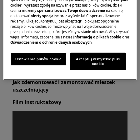
cookie", wyrażasz zgodę na używanie przez nas plików cookie, dzięki
przenoszenia potrzebne są dwie osoby.
czemu możemy
spersonalizować Twoje doświadczenie
na stronie,
dostosować
oferty specjalne
oraz wyświetlać Ci spersonalizowane
Zawsze używaj rękawic ochronnych i załączonego
reklamy. Klikając „Kontynuuj bez akceptacji", blokujesz opcjonalne
obuwia.
rodzaje plików cookie, co może wpłynąć na Twoje doświadczenie
przeglądania oraz usługi, które jesteśmy w stanie oferować. Aby uzyskać
więcej informacji, zapoznaj się z naszą
Informacją o plikach cookie
oraz
Należy pamiętać, że samodzielna naprawa lub
Oświadczeniem o ochronie danych osobowych
.
naprawa nieprofesjonalna może mieć konsekwencje
dla bezpieczeństwa, jeśli nie zostanie wykonana
Ustawienia plików cookie
Akceptuj wszystkie pliki
prawidłowo
cookie
Jak zdemontować i zamontować mieszek
uszczelniający
Film instruktażowy